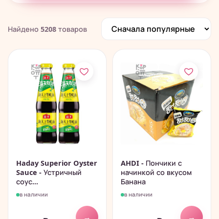
Печенье, пончики, батончики
280
Чай, растворимые напитки
195
Найдено
5208
товаров
Китайские снеки и чипсы
838
Haday Superior Oyster
AHDI - Пончики с
Sauce - Устричный
начинкой со вкусом
соус...
Банана
в наличии
в наличии
→
→