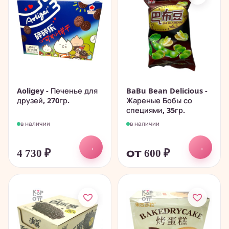
Aoligey - Печенье для
BaBu Bean Delicious -
друзей, 270гр.
Жареные Бобы со
специями, 35гр.
в наличии
в наличии
→
→
4 730
₽
от 600
₽