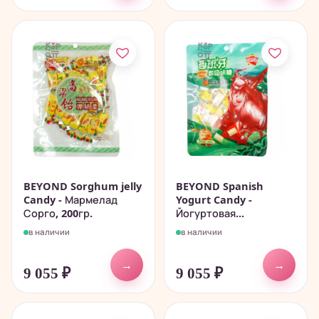
BEYOND Sorghum jelly
BEYOND Spanish
Candy - Мармелад
Yogurt Candy -
Сорго, 200гр.
Йогуртовая...
в наличии
в наличии
→
→
9 055
₽
9 055
₽