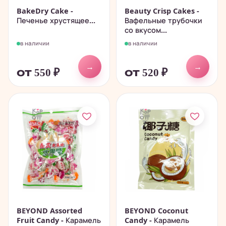
BakeDry Cake -
Beauty Crisp Cakes -
Печенье хрустящее...
Вафельные трубочки
со вкусом...
в наличии
в наличии
→
→
от 550
₽
от 520
₽
BEYOND Assorted
BEYOND Coconut
Fruit Candy - Карамель
Candy - Карамель