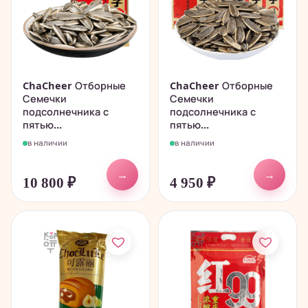
ChaCheer Отборные
ChaCheer Отборные
Семечки
Семечки
подсолнечника с
подсолнечника с
пятью...
пятью...
в наличии
в наличии
→
→
10 800
₽
4 950
₽