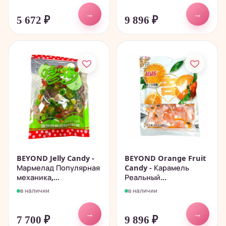
→
→
5 672
₽
9 896
₽
BEYOND Jelly Candy -
BEYOND Orange Fruit
Мармелад Популярная
Candy - Карамель
механика,...
Реальный...
в наличии
в наличии
→
→
7 700
₽
9 896
₽