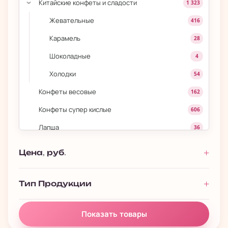
Китайские конфеты и сладости
1 323
›
Жевательные
416
Карамель
28
Шоколадные
4
Холодки
54
Конфеты весовые
162
Конфеты супер кислые
606
Лапша
36
Лапша быстрого приготовления
272
Цена, руб.
Леденцы на палочке
139
Мармеладки
443
Тип Продукции
Маршмеллоу
180
Показать товары
Моти
84