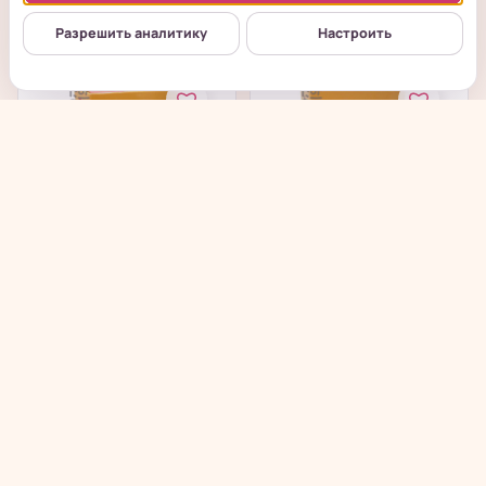
от 480
₽
от 480
₽
Разрешить аналитику
Настроить
Chunfu Crisp Angle
Chunfu Crisp Angle
Cakes - Хрустящее
Cakes - Хрустящее
злаковое...
злаковое...
в наличии
в наличии
→
→
от 480
₽
от 480
₽