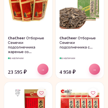
ChaCheer Отборные
ChaCheer Отборные
Семечки
Семечки
подсолнечника
подсолнечника с...
жареные со...
в наличии
в наличии
→
→
23 595
₽
4 950
₽