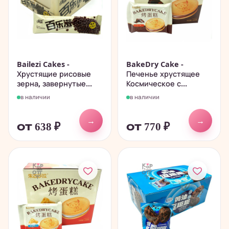
Bailezi Cakes -
BakeDry Cake -
Хрустящие рисовые
Печенье хрустящее
зерна, завернутые...
Космическое с...
в наличии
в наличии
→
→
от 638
₽
от 770
₽