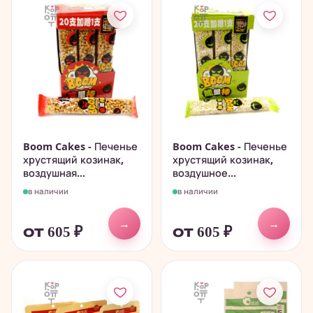
Boom Cakes - Печенье
Boom Cakes - Печенье
хрустящий козинак,
хрустящий козинак,
воздушная...
воздушное...
в наличии
в наличии
→
→
от 605
₽
от 605
₽