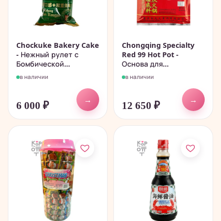
Chockuke Bakery Cake
Chongqing Specialty
- Нежный рулет с
Red 99 Hot Pot -
Бомбической...
Основа для...
в наличии
в наличии
→
→
6 000
₽
12 650
₽