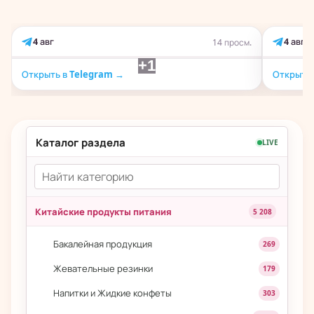
4 авг
4 авг
14 просм.
+1
Открыть в Telegram →
Открыть 
Каталог раздела
LIVE
Китайские продукты питания
5 208
Бакалейная продукция
269
Жевательные резинки
179
Напитки и Жидкие конфеты
303