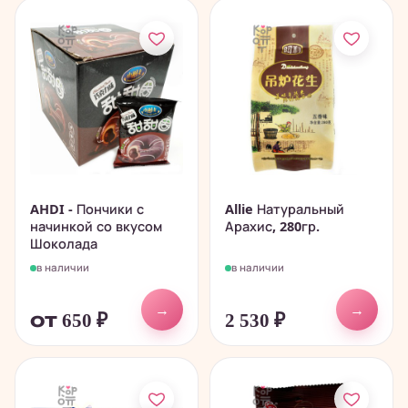
AHDI - Пончики с
Allie Натуральный
начинкой со вкусом
Арахис, 280гр.
Шоколада
в наличии
в наличии
→
→
от 650
₽
2 530
₽