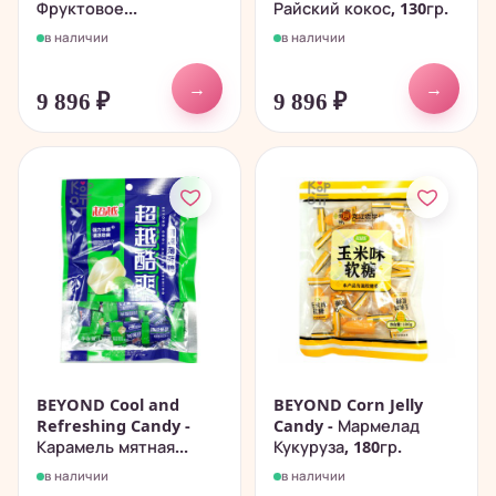
Фруктовое...
Райский кокос, 130гр.
в наличии
в наличии
→
→
9 896
₽
9 896
₽
BEYOND Cool and
BEYOND Corn Jelly
Refreshing Candy -
Candy - Мармелад
Карамель мятная...
Кукуруза, 180гр.
в наличии
в наличии