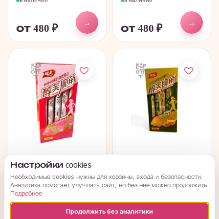
→
→
от 480
₽
от 480
₽
Chunfu Crisp Angle
Chunfu Crisp Angle
Настройки cookies
Cakes - Хрустящее
Cakes - Хрустящее
Необходимые cookies нужны для корзины, входа и безопасности.
злаковое...
злаковое...
Аналитика помогает улучшать сайт, но без неё можно продолжить.
Подробнее
в наличии
в наличии
Продолжить без аналитики
→
→