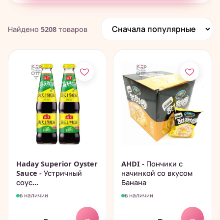
Печенье, пончики, батончики
280
Чай, растворимые напитки
195
Найдено
5208
товаров
Китайские снеки и чипсы
838
Haday Superior Oyster
AHDI - Пончики с
Sauce - Устричный
начинкой со вкусом
соус...
Банана
в наличии
в наличии
→
→