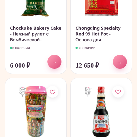
Chockuke Bakery Cake
Chongqing Specialty
- Нежный рулет с
Red 99 Hot Pot -
Бомбической...
Основа для...
в наличии
в наличии
→
→
6 000
₽
12 650
₽