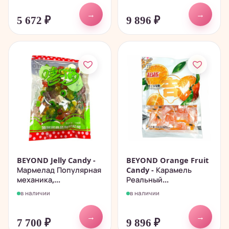
→
→
5 672
₽
9 896
₽
BEYOND Jelly Candy -
BEYOND Orange Fruit
Мармелад Популярная
Candy - Карамель
механика,...
Реальный...
в наличии
в наличии
→
→
7 700
₽
9 896
₽