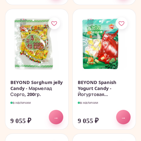
BEYOND Sorghum jelly
BEYOND Spanish
Candy - Мармелад
Yogurt Candy -
Сорго, 200гр.
Йогуртовая...
в наличии
в наличии
→
→
9 055
₽
9 055
₽