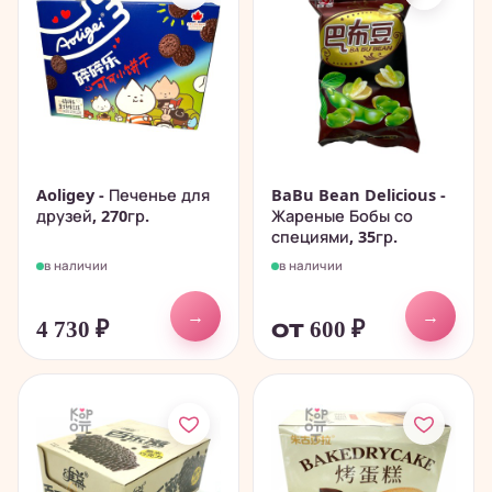
Aoligey - Печенье для
BaBu Bean Delicious -
друзей, 270гр.
Жареные Бобы со
специями, 35гр.
в наличии
в наличии
→
→
4 730
₽
от 600
₽