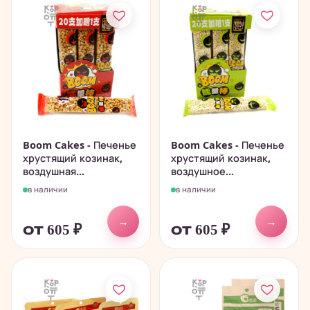
Boom Cakes - Печенье
Boom Cakes - Печенье
хрустящий козинак,
хрустящий козинак,
воздушная...
воздушное...
в наличии
в наличии
→
→
от 605
₽
от 605
₽