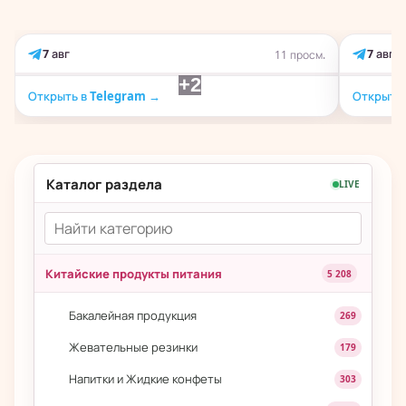
7 авг
7 авг
11 просм.
+2
Открыть в Telegram →
Открыть 
Каталог раздела
LIVE
Китайские продукты питания
5 208
Бакалейная продукция
269
Жевательные резинки
179
Напитки и Жидкие конфеты
303