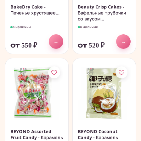
BakeDry Cake -
Beauty Crisp Cakes -
Печенье хрустящее...
Вафельные трубочки
со вкусом...
в наличии
в наличии
→
→
от 550
₽
от 520
₽
BEYOND Assorted
BEYOND Coconut
Fruit Candy - Карамель
Candy - Карамель