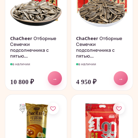
ChaCheer Отборные
ChaCheer Отборные
Семечки
Семечки
подсолнечника с
подсолнечника с
пятью...
пятью...
в наличии
в наличии
→
→
10 800
₽
4 950
₽