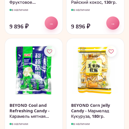
Фруктовое...
Райский кокос, 130гр.
в наличии
в наличии
→
→
9 896
₽
9 896
₽
BEYOND Cool and
BEYOND Corn Jelly
Refreshing Candy -
Candy - Мармелад
Карамель мятная...
Кукуруза, 180гр.
в наличии
в наличии