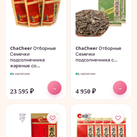
ChaCheer Отборные
ChaCheer Отборные
Семечки
Семечки
подсолнечника
подсолнечника с...
жареные со...
в наличии
в наличии
→
→
23 595
₽
4 950
₽