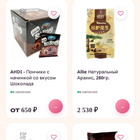
AHDI - Пончики с
Allie Натуральный
начинкой со вкусом
Арахис, 280гр.
Шоколада
в наличии
в наличии
→
→
от 650
₽
2 530
₽