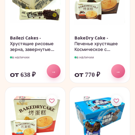
Bailezi Cakes -
BakeDry Cake -
Хрустящие рисовые
Печенье хрустящее
зерна, завернутые...
Космическое с...
в наличии
в наличии
→
→
от 638
₽
от 770
₽