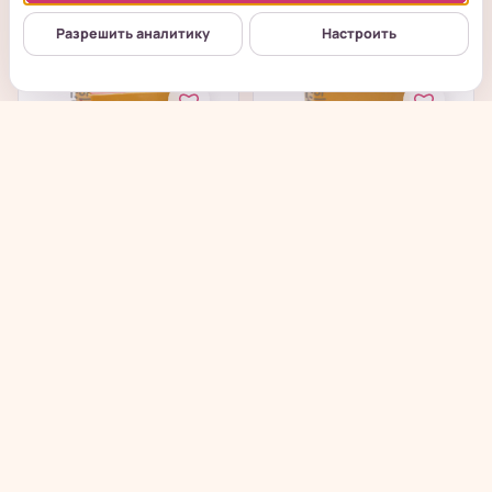
от 480
₽
от 480
₽
Разрешить аналитику
Настроить
Chunfu Crisp Angle
Chunfu Crisp Angle
Cakes - Хрустящее
Cakes - Хрустящее
злаковое...
злаковое...
в наличии
в наличии
→
→
от 480
₽
от 480
₽