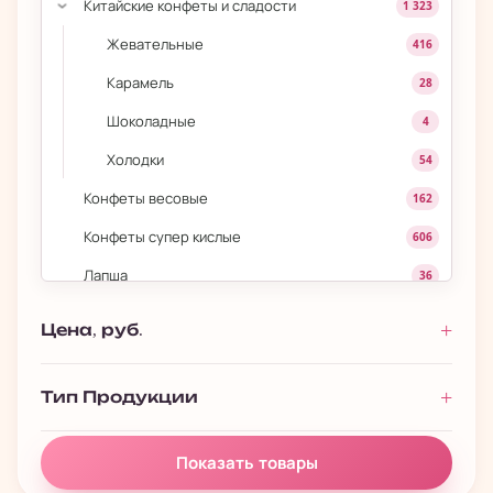
Китайские конфеты и сладости
1 323
›
Жевательные
416
Карамель
28
Шоколадные
4
Холодки
54
Конфеты весовые
162
Конфеты супер кислые
606
Лапша
36
Лапша быстрого приготовления
272
Цена, руб.
Леденцы на палочке
139
Мармеладки
443
Тип Продукции
Маршмеллоу
180
Показать товары
Моти
84