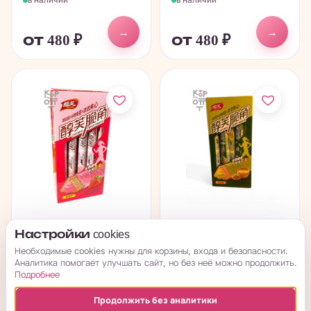
→
→
от 480
₽
от 480
₽
Chunfu Crisp Angle
Chunfu Crisp Angle
Настройки cookies
Cakes - Хрустящее
Cakes - Хрустящее
Необходимые cookies нужны для корзины, входа и безопасности.
злаковое...
злаковое...
Аналитика помогает улучшать сайт, но без неё можно продолжить.
Подробнее
в наличии
в наличии
Продолжить без аналитики
→
→