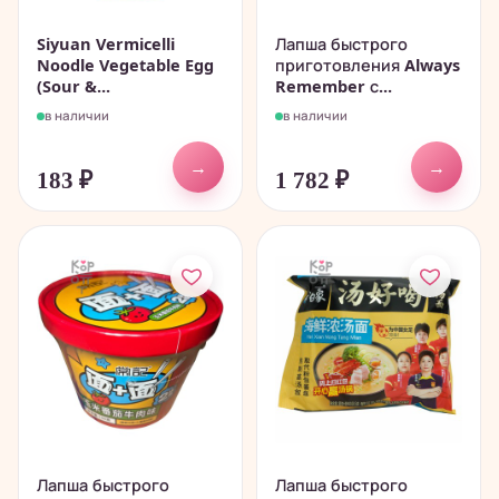
Siyuan Vermicelli
Лапша быстрого
Noodle Vegetable Egg
приготовления Always
(Sour &...
Remember с...
в наличии
в наличии
→
→
183
₽
1 782
₽
Лапша быстрого
Лапша быстрого