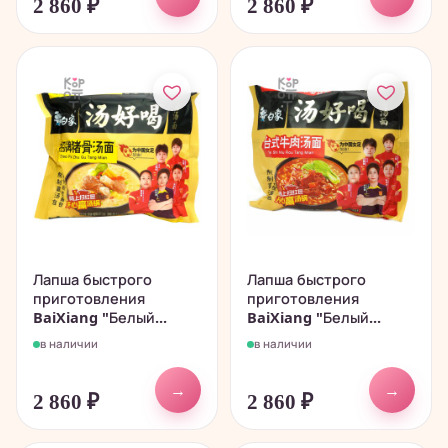
2 860
₽
2 860
₽
Лапша быстрого
Лапша быстрого
приготовления
приготовления
BaiXiang "Белый...
BaiXiang "Белый...
в наличии
в наличии
→
→
2 860
₽
2 860
₽