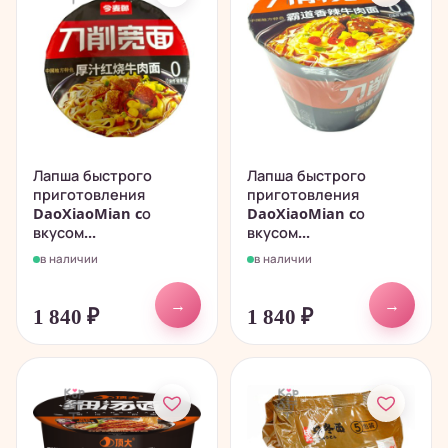
Лапша быстрого
Лапша быстрого
приготовления
приготовления
DaoXiaoMian cо
DaoXiaoMian cо
вкусом...
вкусом...
в наличии
в наличии
→
→
1 840
₽
1 840
₽