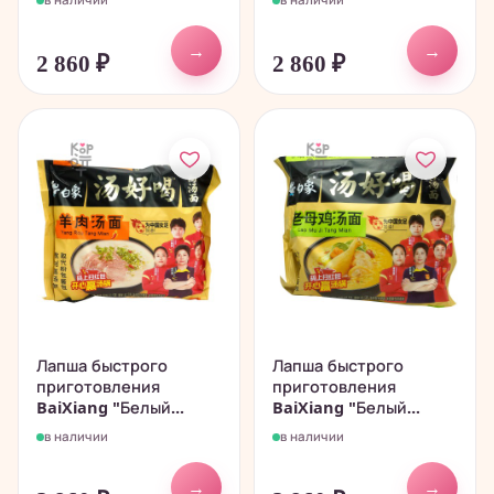
→
→
2 860
₽
2 860
₽
Лапша быстрого
Лапша быстрого
приготовления
приготовления
BaiXiang "Белый...
BaiXiang "Белый...
в наличии
в наличии
→
→