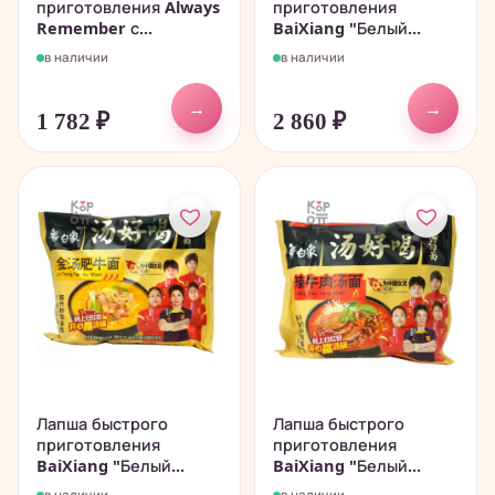
приготовления Always
приготовления
Remember с...
BaiXiang "Белый...
в наличии
в наличии
→
→
1 782
₽
2 860
₽
Лапша быстрого
Лапша быстрого
приготовления
приготовления
BaiXiang "Белый...
BaiXiang "Белый...
в наличии
в наличии