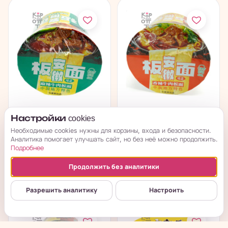
Лапша быстрого
Лапша быстрого
Настройки cookies
приготовления
приготовления
Необходимые cookies нужны для корзины, входа и безопасности.
Jinmailang Noodles...
Jinmailang Noodles...
Аналитика помогает улучшать сайт, но без неё можно продолжить.
Подробнее
в наличии
в наличии
Продолжить без аналитики
→
→
1 620
₽
1 620
₽
Разрешить аналитику
Настроить