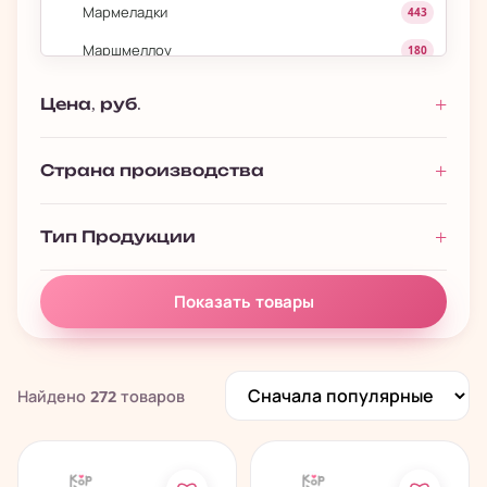
Мармеладки
443
Маршмеллоу
180
Моти
84
Цена, руб.
Печенье, пончики, батончики
280
Чай, растворимые напитки
195
Страна производства
Китайские снеки и чипсы
838
Тип Продукции
Показать товары
Найдено
272
товаров