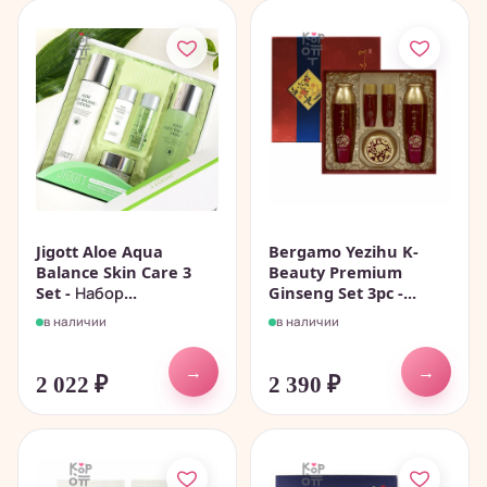
Jigott Aloe Aqua
Bergamo Yezihu K-
Balance Skin Care 3
Beauty Premium
Set - Набор...
Ginseng Set 3pc -...
в наличии
в наличии
→
→
2 022
₽
2 390
₽