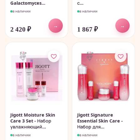
Galactomyces...
с...
в наличии
в наличии
→
→
2 420
₽
1 867
₽
Jigott Moisture Skin
Jigott Signature
Care 3 Set - Набор
Essential Skin Care -
увлажняющий...
Набор для...
в наличии
в наличии