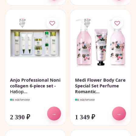
Anjo Professional Noni
Medi Flower Body Care
collagen 6-piece set -
Special Set Perfume
Набор...
Romantic...
в наличии
в наличии
→
→
2 390
₽
1 349
₽