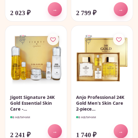
→
→
2 023
₽
2 799
₽
Jigott Signature 24K
Anjo Professional 24K
Gold Essential Skin
Gold Men’s Skin Care
Care -...
2-piece...
в наличии
в наличии
→
→
2 241
₽
1 740
₽