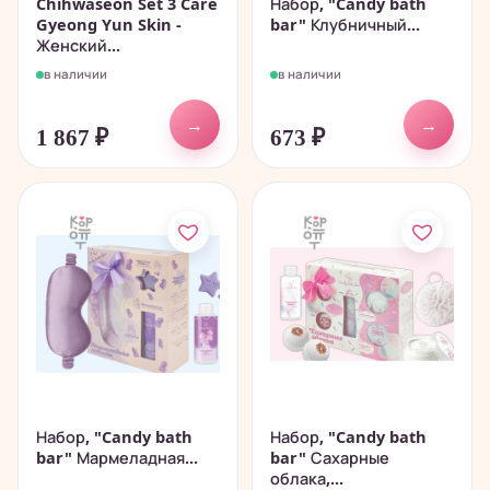
Chihwaseon Set 3 Care
Набор, "Candy bath
Gyeong Yun Skin -
bar" Клубничный...
Женский...
в наличии
в наличии
→
→
1 867
₽
673
₽
Набор, "Candy bath
Набор, "Candy bath
bar" Мармеладная...
bar" Сахарные
облака,...