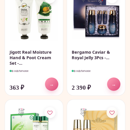
Jigott Real Moisture
Bergamo Caviar &
Hand & Poot Cream
Royal Jelly 3Pcs -...
Set -...
в наличии
в наличии
→
→
363
₽
2 390
₽