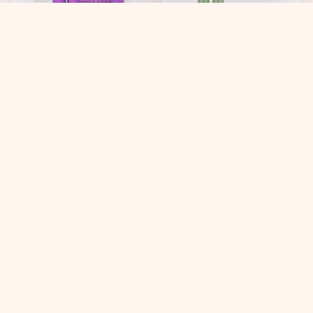
Набор, для лица с
Набор, для лица
коллагеном/SKIN
уходовый с зеленым
CARE 3 SET...
чаем/SKIN CARE 3...
в наличии
в наличии
→
→
1 233
₽
1 233
₽