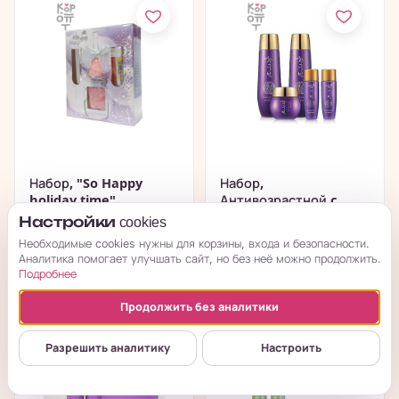
Набор, "So Happy
Набор,
holiday time"
Антивозрастной c
Игристая...
корнем красного...
Настройки cookies
в наличии
в наличии
Необходимые cookies нужны для корзины, входа и безопасности.
Аналитика помогает улучшать сайт, но без неё можно продолжить.
Подробнее
→
→
665
₽
2 390
₽
Продолжить без аналитики
Разрешить аналитику
Настроить