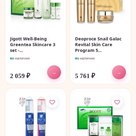
Jigott Well-Being
Deoproce Snail Galac
Greentea Skincare 3
Revital Skin Care
set -...
Program 5...
в наличии
в наличии
→
→
2 059
₽
5 761
₽