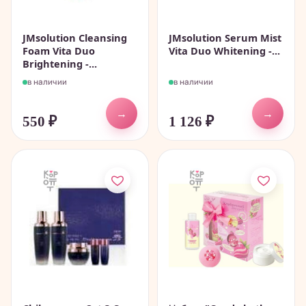
JMsolution Cleansing
JMsolution Serum Mist
Foam Vita Duo
Vita Duo Whitening -...
Brightening -...
в наличии
в наличии
→
→
550
₽
1 126
₽