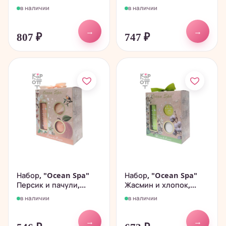
в наличии
в наличии
→
→
807
₽
747
₽
Набор, "Ocean Spa"
Набор, "Ocean Spa"
Персик и пачули,...
Жасмин и хлопок,...
в наличии
в наличии
→
→