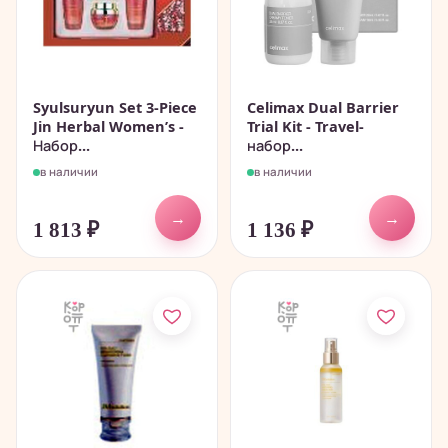
Syulsuryun Set 3-Piece
Celimax Dual Barrier
Jin Herbal Women’s -
Trial Kit - Travel-
Набор...
набор...
в наличии
в наличии
→
→
1 813
₽
1 136
₽