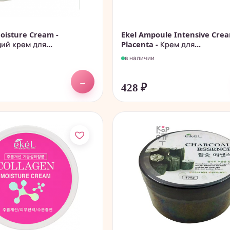
Moisture Cream -
Ekel Ampoule Intensive Cre
й крем для...
Placenta - Крем для...
в наличии
→
428
₽