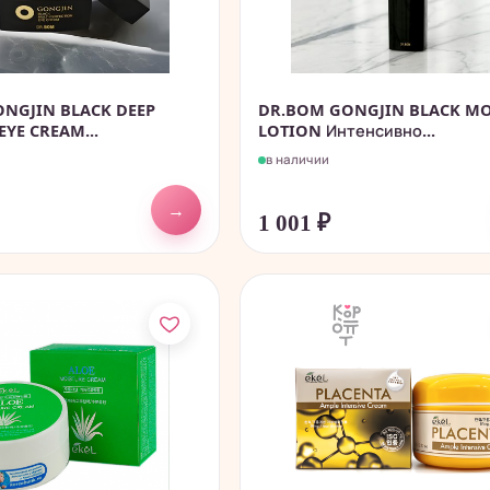
NGJIN BLACK DEEP
DR.BOM GONGJIN BLACK MO
YE CREAM...
LOTION Интенсивно...
в наличии
→
1 001
₽