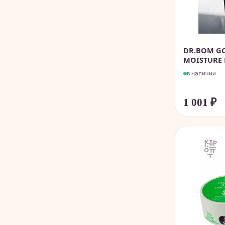
DR.BOM GO
MOISTURE E
в наличии
1 001
₽