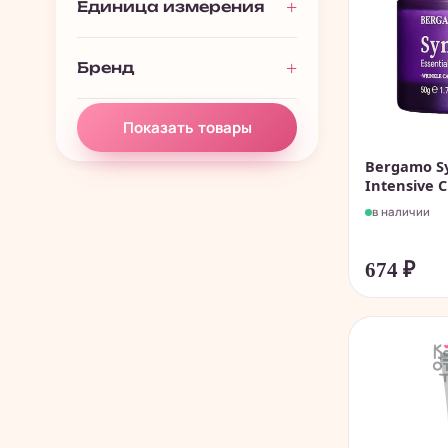
Единица измерения
Подарочные наборы
128
Полезности
61
Бренд
Показать товары
Bergamo Sy
Intensive C
в наличии
674
₽