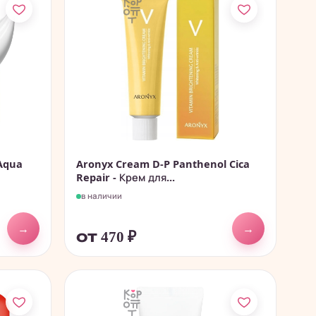
Aqua
Aronyx Cream D-P Panthenol Cica
Repair - Крем для...
в наличии
→
→
от 470
₽