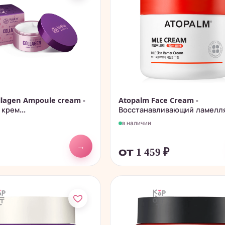
ollagen Ampoule cream -
Atopalm Face Cream -
крем...
Восстанавливающий ламелля
в наличии
→
от 1 459
₽