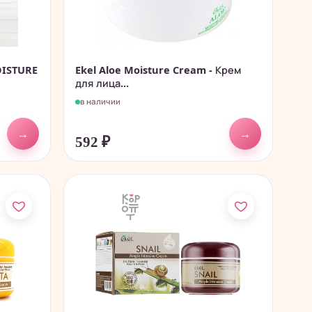
ISTURE
Ekel Aloe Moisture Cream - Крем
для лица...
в наличии
→
→
592
₽