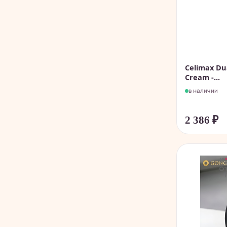
Celimax Du
Cream -...
в наличии
2 386
₽