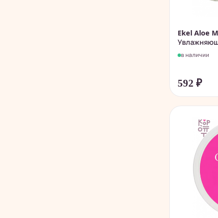
Ekel Aloe 
Увлажняющи
в наличии
592
₽