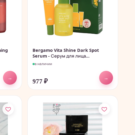
ming
Bergamo Vita Shine Dark Spot
Serum - Серум для лица...
в наличии
→
→
977
₽