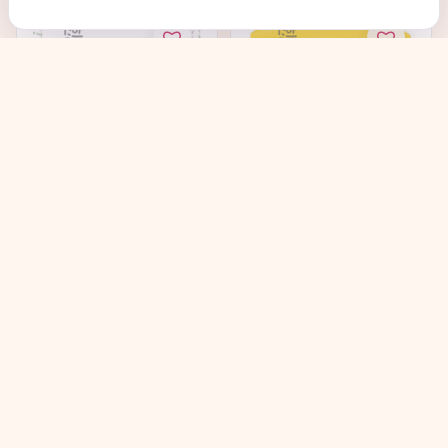
Jigott Ultimate Real
JIGOTT Vita Solution 12
Collagen Cream - Крем
Synergy Ampoule
с...
Cream...
в наличии
в наличии
→
→
704
₽
660
₽