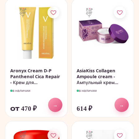
Aronyx Cream D-P
AsiaKiss Collagen
Panthenol Cica Repair
Ampoule cream -
- Крем для...
Ампульный крем...
в наличии
в наличии
→
→
от 470
₽
614
₽