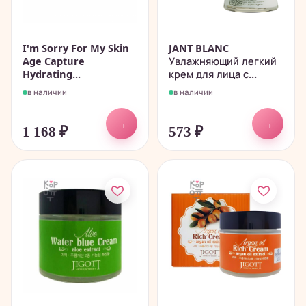
I'm Sorry For My Skin
JANT BLANC
Age Capture
Увлажняющий легкий
Hydrating...
крем для лица с...
в наличии
в наличии
→
→
1 168
₽
573
₽