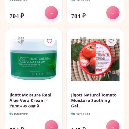
→
→
704
₽
704
₽
Jigott Moisture Real
Jigott Natural Tomato
Aloe Vera Cream -
Moisture Soothing
Увлажняющий...
Gel...
в наличии
в наличии
→
→