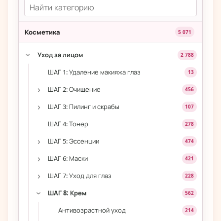
Косметика
5 071
Уход за лицом
2 788
›
ШАГ 1: Удаление макияжа глаз
13
›
ШАГ 2: Очищение
456
›
ШАГ 3: Пилинг и скрабы
107
ШАГ 4: Тонер
278
›
ШАГ 5: Эссенции
474
›
ШАГ 6: Маски
421
›
ШАГ 7: Уход для глаз
228
ШАГ 8: Крем
562
›
Антивозрастной уход
214