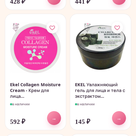
428
₽
441
₽
Ekel Collagen Moisture
EKEL Увлажняющий
Cream - Крем для
гель для лица и тела с
лица...
экстрактом...
в наличии
в наличии
→
→
592
₽
145
₽