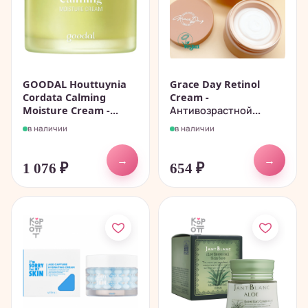
GOODAL Houttuynia
Grace Day Retinol
Cordata Calming
Cream -
Moisture Cream -...
Антивозрастной...
в наличии
в наличии
→
→
1 076
₽
654
₽