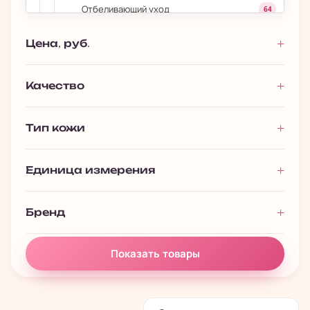
Отбеливающий уход
64
Увлажнение
218
Цена, руб.
Уход для проблемной кожи
52
›
ШАГ 9: Дневные/ночные маски
80
Качество
ШАГ 10: Защита от солнца
106
Тип кожи
Для губ
53
›
Уход за волосами
693
Единица измерения
›
Уход за телом
1 027
›
Макияж
393
Бренд
Мужчинам
116
Премиальная косметика
13
Показать товары
Подарочные наборы
128
Полезности
61