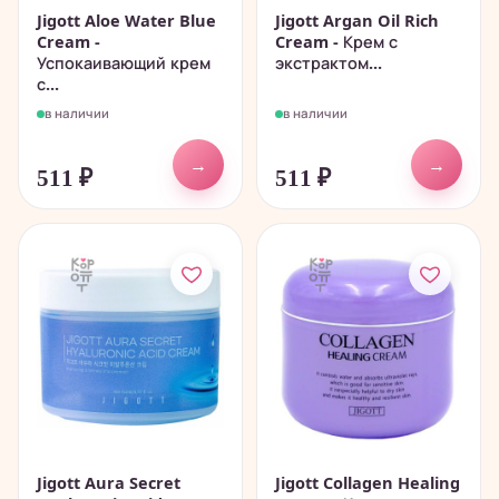
Jigott Aloe Water Blue
Jigott Argan Oil Rich
Cream -
Cream - Крем с
Успокаивающий крем
экстрактом...
с...
в наличии
в наличии
→
→
511
₽
511
₽
Jigott Aura Secret
Jigott Collagen Healing