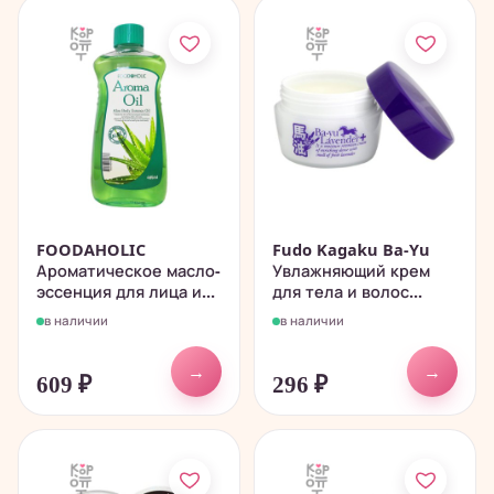
FOODAHOLIC
Fudo Kagaku Ba-Yu
Ароматическое масло-
Увлажняющий крем
эссенция для лица и...
для тела и волос...
в наличии
в наличии
→
→
609
₽
296
₽