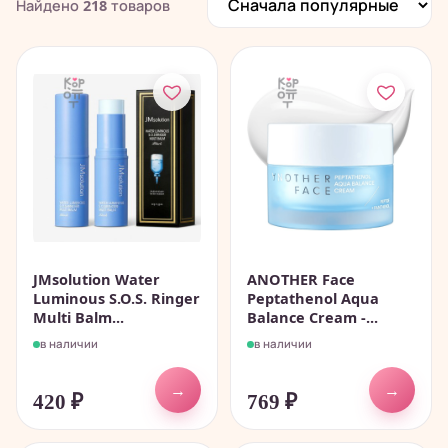
Найдено
218
товаров
JMsolution Water
ANOTHER Face
Luminous S.O.S. Ringer
Peptathenol Aqua
Multi Balm...
Balance Cream -...
в наличии
в наличии
→
→
420
₽
769
₽