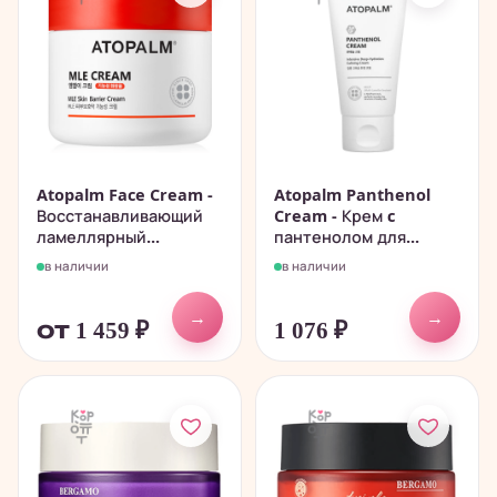
Atopalm Face Cream -
Atopalm Panthenol
Восстанавливающий
Cream - Крем c
ламеллярный...
пантенолом для...
в наличии
в наличии
→
→
от 1 459
₽
1 076
₽