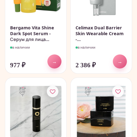
Bergamo Vita Shine
Celimax Dual Barrier
Dark Spot Serum -
Skin Wearable Cream
Серум для лица...
-...
в наличии
в наличии
→
→
977
₽
2 386
₽