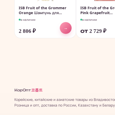
ISB Fruit of the Grommer
ISB Fruit of the 
Orange Шампунь для
Pink Grapefruit...
слабой...
в наличии
в наличии
→
2 806
₽
от 2 729
₽
코롭트
КорОпт
Корейские, китайские и азиатские товары из Владивосто
Розница и опт, доставка по России, Казахстану и Белару