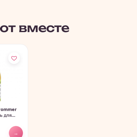
ют вместе
 Grommer
 для...
→