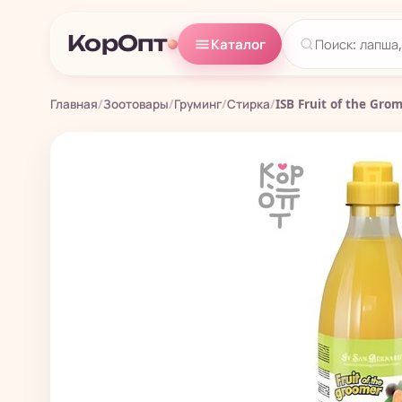
КорОпт
Каталог
Главная
/
Зоотовары
/
Груминг
/
Стирка
/
ISB Fruit of the Gr