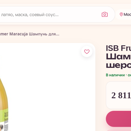
Мос
ommer Maracuja Шампунь для...
ISB Fr
Шамп
шерс
В наличии · 
2 81