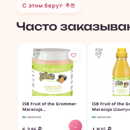
С этим берут
· 추천
Часто заказыва
ISB Fruit of the Grommer
ISB Fruit of the
Maracuja
Maracuja Шампунь
Восстанавливающая...
в наличии
в наличии
→
6 346
₽
1 925
₽