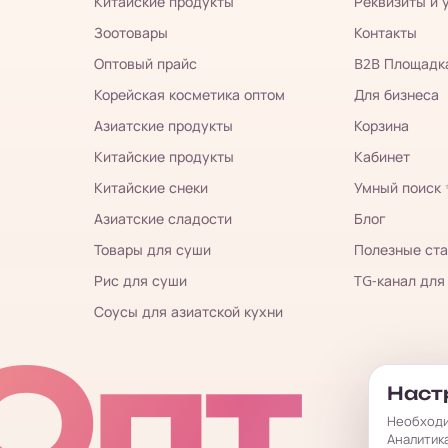
Китайские продукты
Реквизиты и 
Зоотовары
Контакты
Оптовый прайс
B2B Площадк
Корейская косметика оптом
Для бизнеса
Азиатские продукты
Корзина
Китайские продукты
Кабинет
Китайские снеки
Умный поиск
Азиатские сладости
Блог
Товары для суши
Полезные ста
Рис для суши
TG-канал для
Соусы для азиатской кухни
Опт
Настр
Необходи
Аналитик