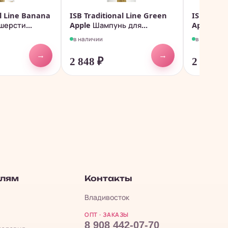
al Line Banana
ISB Traditional Line Green
ISB Tradi
ерсти...
Apple Шампунь для...
Apple Кон
в наличии
в наличии
→
→
2 848
₽
2 468
₽
елям
Контакты
Владивосток
ОПТ · ЗАКАЗЫ
8 908 442-07-70