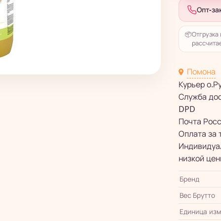
Опт-за
📦
Отгрузка 
рассчитае
Помона
Курьер о.Р
Служба до
DPD
Почта Рос
Оплата за 
Индивидуал
низкой цен
Бренд
Вес Брутто
Единица из