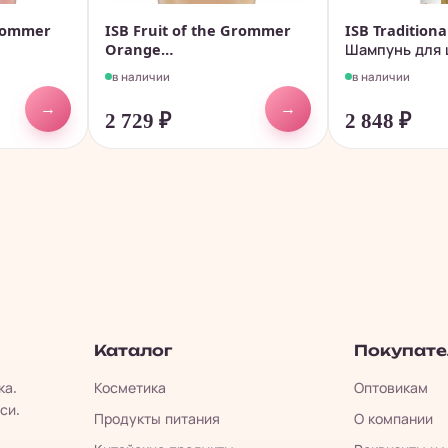
Grommer
ISB Fruit of the Grommer
ISB Tradition
Orange
Шампунь для ш
Восстанавливающая...
в наличии
в наличии
→
→
2 729
₽
2 848
₽
Каталог
Покупат
ка.
Косметика
Оптовикам
си.
Продукты питания
О компании