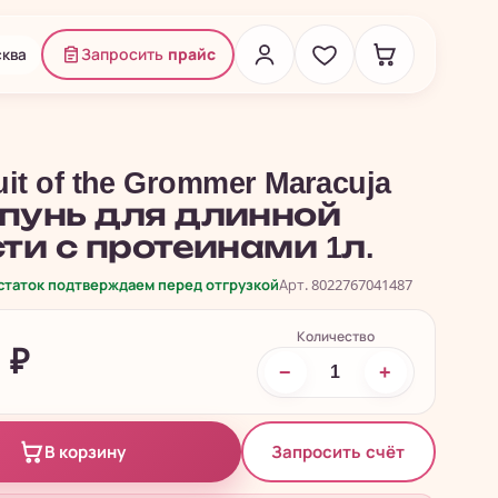
ква
Запросить
прайс
uit of the Grommer Maracuja
унь для длинной
ти с протеинами 1л.
остаток подтверждаем перед отгрузкой
Арт. 8022767041487
Количество
1
₽
−
+
Запросить счёт
В корзину