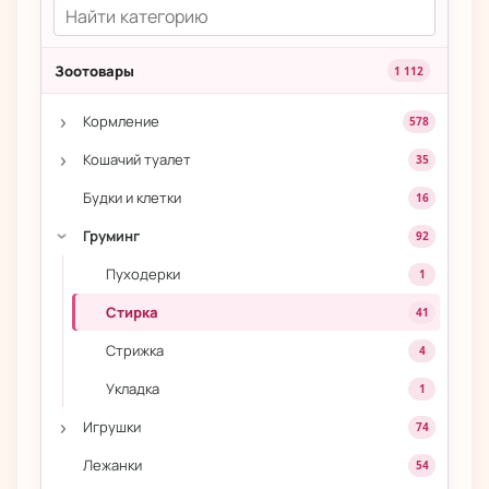
Зоотовары
1 112
›
Кормление
578
›
Кошачий туалет
35
Будки и клетки
16
Груминг
92
›
Пуходерки
1
Стирка
41
Стрижка
4
Укладка
1
›
Игрушки
74
Лежанки
54