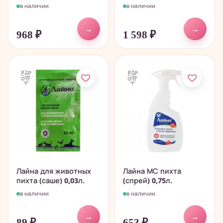
в наличии
в наличии
→
→
968
₽
1 598
₽
Лайна для животных
Лайна МС пихта
пихта (саше) 0,03л.
(спрей) 0,75л.
в наличии
в наличии
→
→
89
₽
653
₽