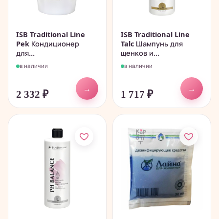
ISB Traditional Line
ISB Traditional Line
Pek Кондиционер
Talc Шампунь для
для...
щенков и...
в наличии
в наличии
→
→
2 332
₽
1 717
₽