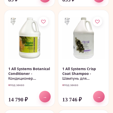
1 All Systems Botanical
1 All Systems Crisp
Conditioner -
Coat Shampoo -
Кондиционер...
Шампунь для...
под заказ
под заказ
→
→
14 790
₽
13 746
₽