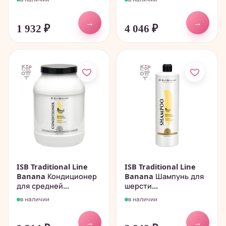
→
→
1 932
₽
4 046
₽
ISB Traditional Line
ISB Traditional Line
Banana Кондиционер
Banana Шампунь для
для средней...
шерсти...
в наличии
в наличии
→
→