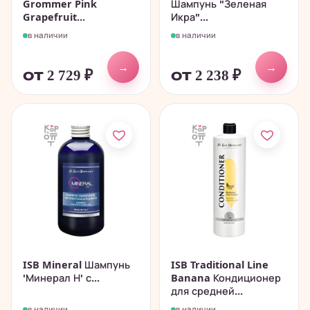
Grommer Pink
Шампунь "Зеленая
Grapefruit...
Икра"...
в наличии
в наличии
→
→
от 2 729
₽
от 2 238
₽
ISB Mineral Шампунь
ISB Traditional Line
'Минерал Н' с...
Banana Кондиционер
для средней...
в наличии
в наличии