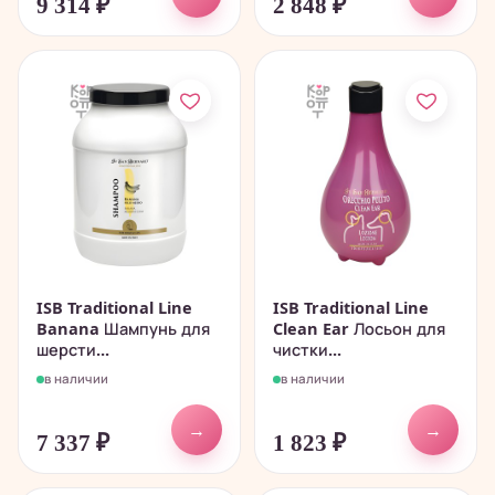
9 314
₽
2 848
₽
ISB Traditional Line
ISB Traditional Line
Banana Шампунь для
Clean Ear Лосьон для
шерсти...
чистки...
в наличии
в наличии
→
→
7 337
₽
1 823
₽