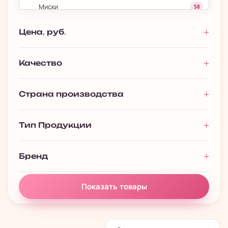
Миски
58
Наполнитель для Грызунов
6
Цена, руб.
Ошейники для Кошек
1
Ошейники для Собак
1
Качество
Пеленки
13
Страна производства
Переноски для Кошек
3
Переноски для Собак
20
Тип Продукции
Поводки
1
Рулетки
30
Бренд
›
Аквариумистика
133
Показать товары