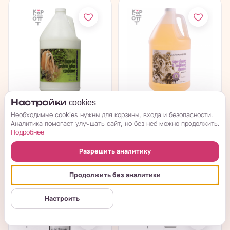
Настройки cookies
1 All Systems Super
1 All Systems Super-
Необходимые cookies нужны для корзины, входа и безопасности.
Rich Protein
Cleaning&Conditioning...
Аналитика помогает улучшать сайт, но без неё можно продолжить.
Conditioner -...
Подробнее
под заказ
под заказ
Разрешить аналитику
→
→
12 653
₽
от 2 815
₽
Продолжить без аналитики
Настроить