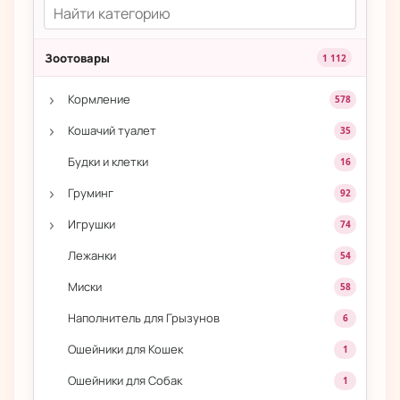
Зоотовары
1 112
›
Кормление
578
›
Кошачий туалет
35
Будки и клетки
16
›
Груминг
92
›
Игрушки
74
Лежанки
54
Миски
58
Наполнитель для Грызунов
6
Ошейники для Кошек
1
Ошейники для Собак
1