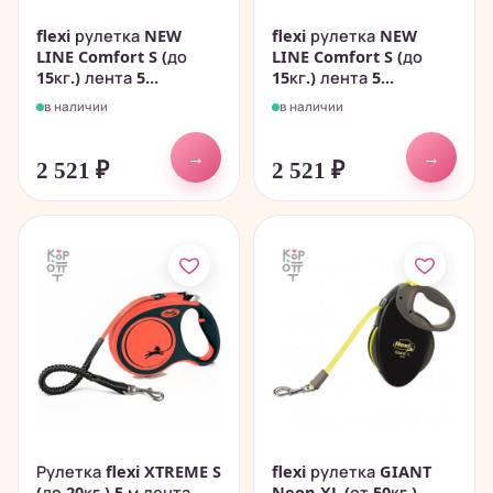
flexi рулетка NEW
flexi рулетка NEW
LINE Comfort S (до
LINE Comfort S (до
15кг.) лента 5...
15кг.) лента 5...
в наличии
в наличии
→
→
2 521
₽
2 521
₽
Рулетка flexi XTREME S
flexi рулетка GIANT
(до 20кг.) 5 м лента
Neon XL (от 50кг.)