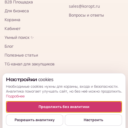
B2B Площадка
sales@koropt.ru
Для бизнеса
Вопросы и ответы
Корзина
Кабинет
Умный поиск ✨
Блог
Полезные статьи
TG-канал для закупщиков
КорОпт
Настройки cookies
Необходимые cookies нужны для корзины, входа и безопасности.
Аналитика помогает улучшать сайт, но без неё можно продолжить.
Подробнее
Продолжить без аналитики
© 2026 КорОпт. Корейские и китайские товары из Владивостока.
ИП Галицкая Мария Сергеевна · ИНН 253909697776 · ОГРНИП
Разрешить аналитику
Настроить
314254321800034
Публичная оферта
Условия возврата
Политика
Настройки cookies