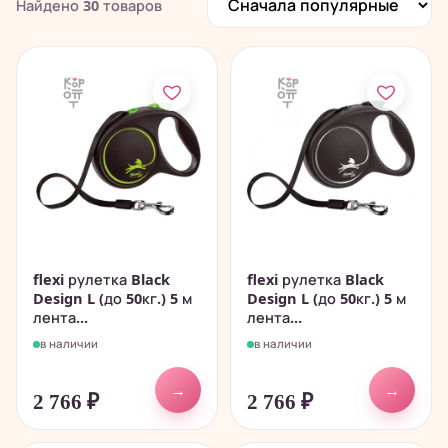
Найдено
30
товаров
flexi рулетка Black
flexi рулетка Black
Design L (до 50кг.) 5 м
Design L (до 50кг.) 5 м
лента...
лента...
в наличии
в наличии
→
→
2 766
₽
2 766
₽