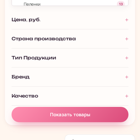
Пеленки
13
Переноски для Кошек
3
Цена, руб.
Переноски для Собак
20
Поводки
1
Страна производства
Рулетки
30
›
Тип Продукции
Аквариумистика
133
Бренд
Качество
Показать товары