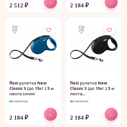
→
→
2 512
₽
2 184
₽
flexi рулетка New
flexi рулетка New
Classic S (до 15кг.) 5 м
Classic S (до 15кг.) 5 м
лента синяя
лента...
в наличии
в наличии
→
→
2 184
₽
2 184
₽