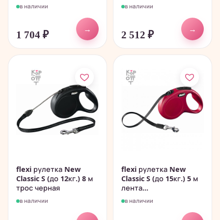
в наличии
в наличии
→
→
1 704
₽
2 512
₽
flexi рулетка New
flexi рулетка New
Classic S (до 12кг.) 8 м
Classic S (до 15кг.) 5 м
трос черная
лента...
в наличии
в наличии