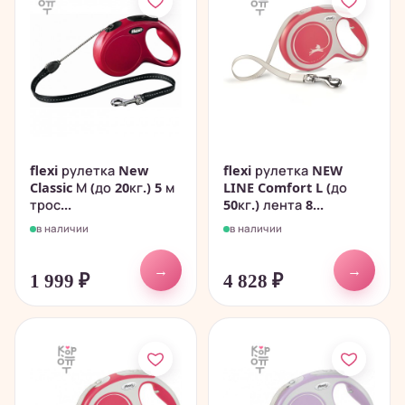
flexi рулетка New
flexi рулетка NEW
Classic М (до 20кг.) 5 м
LINE Comfort L (до
трос...
50кг.) лента 8...
в наличии
в наличии
→
→
1 999
₽
4 828
₽