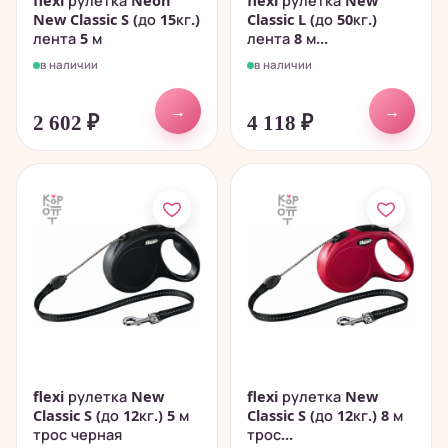
flexi рулетка Neon
flexi рулетка New
New Classic S (до 15кг.)
Classic L (до 50кг.)
лента 5 м
лента 8 м...
в наличии
в наличии
→
→
2 602
₽
4 118
₽
flexi рулетка New
flexi рулетка New
Classic S (до 12кг.) 5 м
Classic S (до 12кг.) 8 м
трос черная
трос...