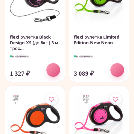
flexi рулетка Black
flexi рулетка Limited
Design XS (до 8кг.) 3 м
Edition New Neon...
трос...
в наличии
в наличии
→
→
1 327
₽
3 089
₽