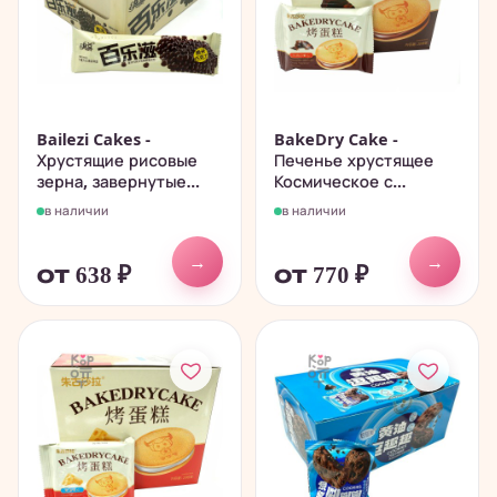
Bailezi Cakes -
BakeDry Cake -
Хрустящие рисовые
Печенье хрустящее
зерна, завернутые...
Космическое с...
в наличии
в наличии
→
→
от 638
₽
от 770
₽