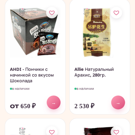
AHDI - Пончики с
Allie Натуральный
начинкой со вкусом
Арахис, 280гр.
Шоколада
в наличии
в наличии
→
→
от 650
₽
2 530
₽