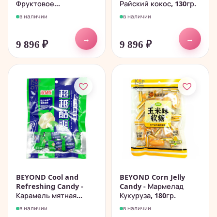
Фруктовое...
Райский кокос, 130гр.
в наличии
в наличии
→
→
9 896
₽
9 896
₽
BEYOND Cool and
BEYOND Corn Jelly
Refreshing Candy -
Candy - Мармелад
Карамель мятная...
Кукуруза, 180гр.
в наличии
в наличии