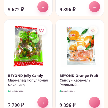
→
→
5 672
₽
9 896
₽
BEYOND Jelly Candy -
BEYOND Orange Fruit
Мармелад Популярная
Candy - Карамель
механика,...
Реальный...
в наличии
в наличии
→
→
7 700
₽
9 896
₽