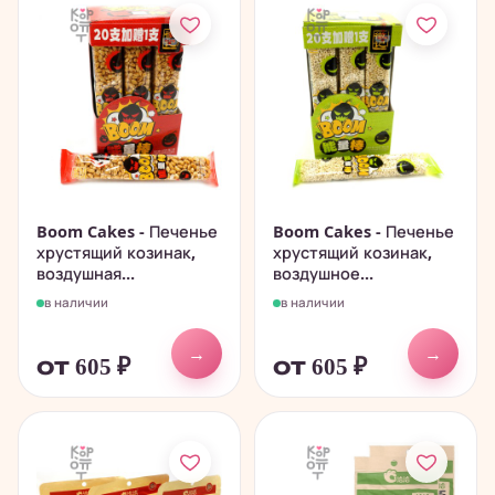
Boom Cakes - Печенье
Boom Cakes - Печенье
хрустящий козинак,
хрустящий козинак,
воздушная...
воздушное...
в наличии
в наличии
→
→
от 605
₽
от 605
₽