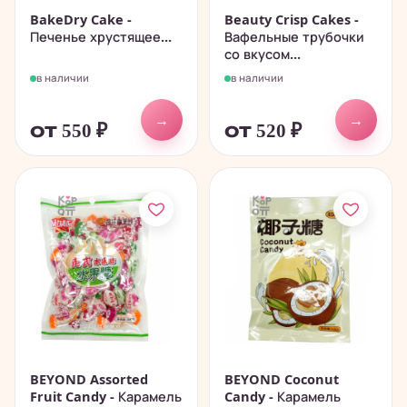
BakeDry Cake -
Beauty Crisp Cakes -
Печенье хрустящее...
Вафельные трубочки
со вкусом...
в наличии
в наличии
→
→
от 550
₽
от 520
₽
BEYOND Assorted
BEYOND Coconut
Fruit Candy - Карамель
Candy - Карамель