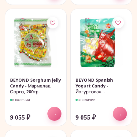
BEYOND Sorghum jelly
BEYOND Spanish
Candy - Мармелад
Yogurt Candy -
Сорго, 200гр.
Йогуртовая...
в наличии
в наличии
→
→
9 055
₽
9 055
₽