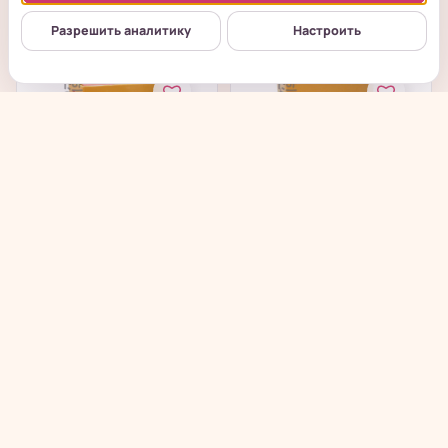
от 480
₽
от 480
₽
Разрешить аналитику
Настроить
Chunfu Crisp Angle
Chunfu Crisp Angle
Cakes - Хрустящее
Cakes - Хрустящее
злаковое...
злаковое...
в наличии
в наличии
→
→
от 480
₽
от 480
₽