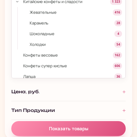
Китайские конфеты и сладости
1 323
›
Жевательные
416
Карамель
28
Шоколадные
4
Холодки
54
Конфеты весовые
162
Конфеты супер кислые
606
Лапша
36
Лапша быстрого приготовления
272
Цена, руб.
Леденцы на палочке
139
Мармеладки
443
Тип Продукции
Маршмеллоу
180
Показать товары
Моти
84