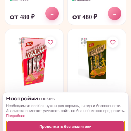
→
→
от 480
₽
от 480
₽
Chunfu Crisp Angle
Chunfu Crisp Angle
Настройки cookies
Cakes - Хрустящее
Cakes - Хрустящее
Необходимые cookies нужны для корзины, входа и безопасности.
злаковое...
злаковое...
Аналитика помогает улучшать сайт, но без неё можно продолжить.
Подробнее
в наличии
в наличии
Продолжить без аналитики
→
→