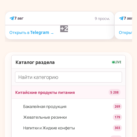
7 авг
7 авг
9 просм.
+2
Открыть в Telegram →
Открыть 
Каталог раздела
LIVE
Китайские продукты питания
5 208
Бакалейная продукция
269
Жевательные резинки
179
Напитки и Жидкие конфеты
303