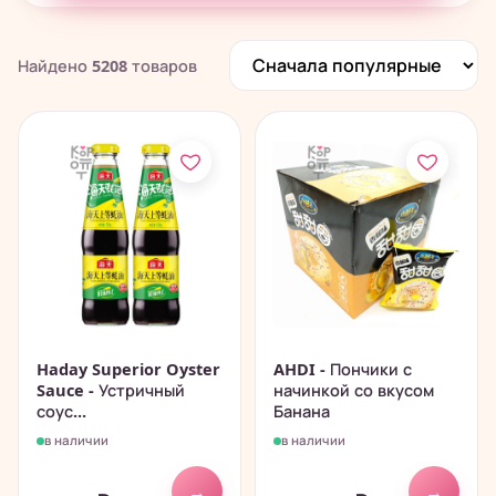
Печенье, пончики, батончики
280
Чай, растворимые напитки
195
Найдено
5208
товаров
Китайские снеки и чипсы
838
Haday Superior Oyster
AHDI - Пончики с
Sauce - Устричный
начинкой со вкусом
соус...
Банана
в наличии
в наличии
→
→