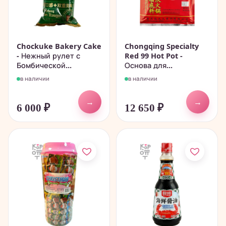
Chockuke Bakery Cake
Chongqing Specialty
- Нежный рулет с
Red 99 Hot Pot -
Бомбической...
Основа для...
в наличии
в наличии
→
→
6 000
₽
12 650
₽