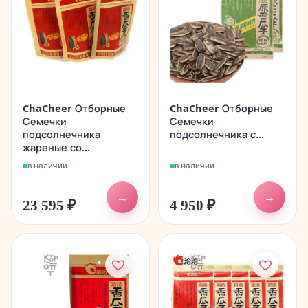
ChaCheer Отборные
ChaCheer Отборные
Семечки
Семечки
подсолнечника
подсолнечника с...
жареные со...
в наличии
в наличии
→
→
23 595
₽
4 950
₽