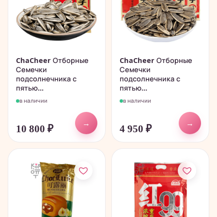
ChaCheer Отборные
ChaCheer Отборные
Семечки
Семечки
подсолнечника с
подсолнечника с
пятью...
пятью...
в наличии
в наличии
→
→
10 800
₽
4 950
₽