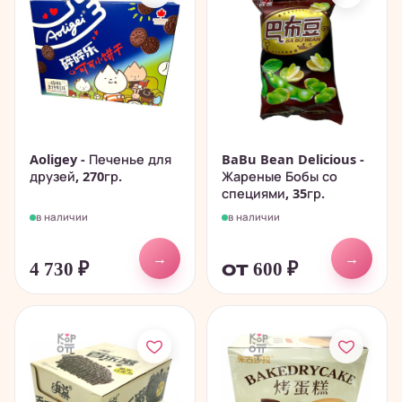
Aoligey - Печенье для
BaBu Bean Delicious -
друзей, 270гр.
Жареные Бобы со
специями, 35гр.
в наличии
в наличии
→
→
4 730
₽
от 600
₽