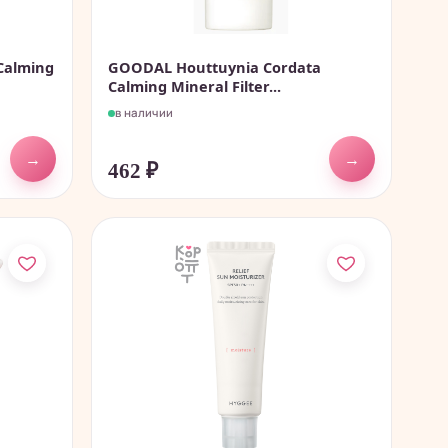
Calming
GOODAL Houttuynia Cordata
Calming Mineral Filter...
в наличии
→
→
462
₽