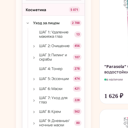
Косметика
5 071
Уход за лицом
2 788
›
ШАГ 1: Удаление
13
макияжа глаз
›
ШАГ 2: Очищение
456
ШАГ 3: Пилинг и
›
107
скрабы
"Parasola
ШАГ 4: Тонер
278
водостойки
›
ШАГ 5: Эссенции
474
в наличии
›
ШАГ 6: Маски
421
1 626
₽
ШАГ 7: Уход для
›
228
глаз
›
ШАГ 8: Крем
562
ШАГ 9: Дневные/
›
80
ночные маски