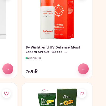
By Wishtrend UV Defense Moist
Cream SPF50+ PA++++ -...
в наличии
→
→
769
₽