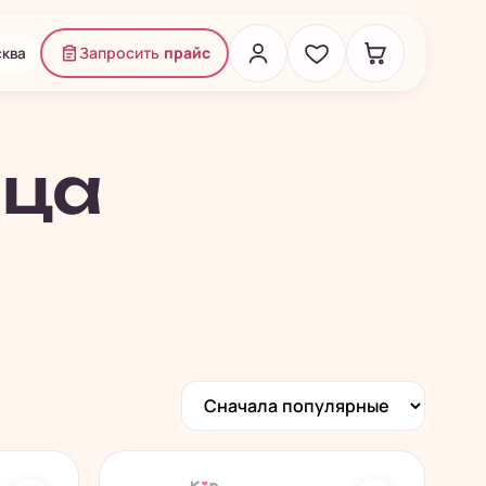
ква
Запросить
прайс
нца