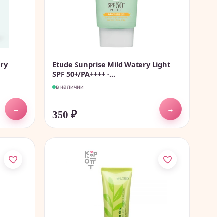
iry
Etude Sunprise Mild Watery Light
SPF 50+/PA++++ -...
в наличии
→
→
350
₽