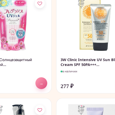
" Солнцезащитный
3W Clinic Intensive UV Sun B
й...
Cream SPF 50PA+++...
в наличии
→
277
₽