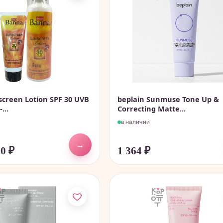
creen Lotion SPF 30 UVB
beplain Sunmuse Tone Up &
...
Correcting Matte...
в наличии
→
80
₽
1 364
₽