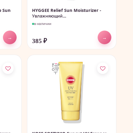
p Sun
HYGGEE Relief Sun Moisturizer -
Увлажняющий...
в наличии
→
→
385
₽