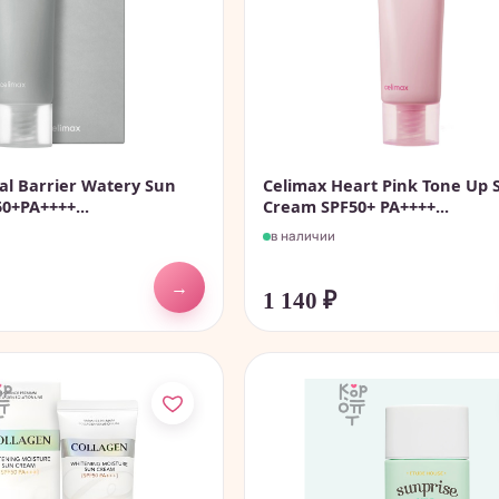
al Barrier Watery Sun
Celimax Heart Pink Tone Up 
0+PA++++...
Cream SPF50+ PA++++...
в наличии
→
1 140
₽