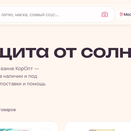
Мос
щита от сол
агазине КорОпт —
в наличии и под
 поставки и помощь
оваров