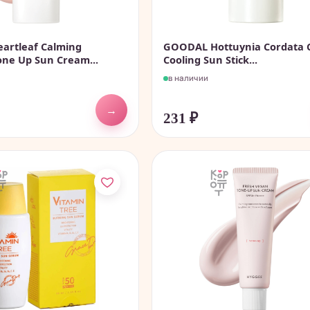
artleaf Calming
GOODAL Hottuynia Cordata 
one Up Sun Cream...
Cooling Sun Stick...
в наличии
→
231
₽