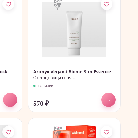
lock
Aronyx Vegan.i Biome Sun Essence -
Солнцезащитная...
в наличии
→
→
570
₽