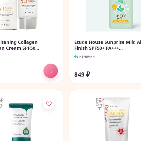
tening Collagen
Etude House Sunprise Mild A
un Cream SPF50...
Finish SPF50+ PA+++...
в наличии
→
849
₽