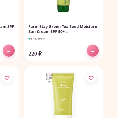
eam SPF
Farm Stay Green Tea Seed Moisture
Sun Cream SPF 50+...
в наличии
→
→
220
₽