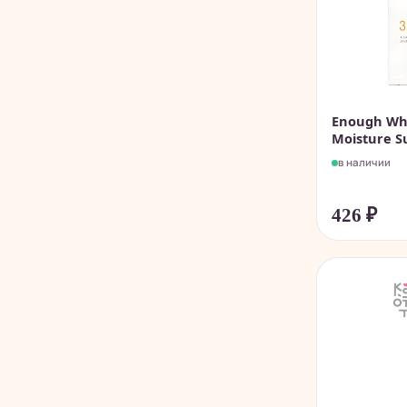
Enough Whi
Moisture S
в наличии
426
₽