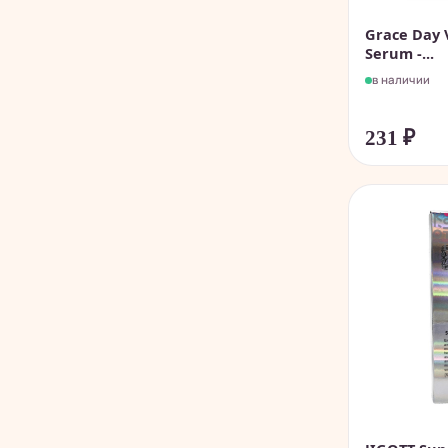
Grace Day 
Serum -...
в наличии
231
₽