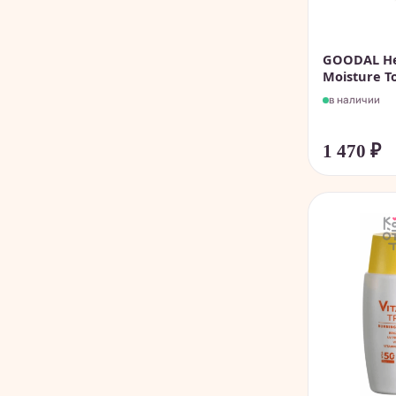
GOODAL He
Moisture T
в наличии
1 470
₽