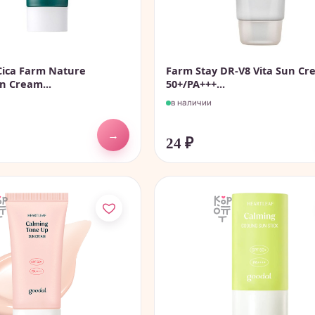
Cica Farm Nature
Farm Stay DR-V8 Vita Sun Cr
n Cream...
50+/PA+++...
в наличии
→
24
₽