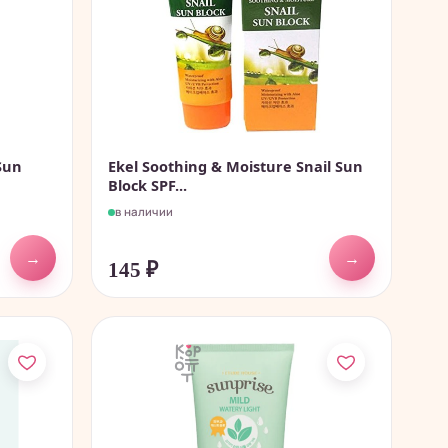
Sun
Ekel Soothing & Moisture Snail Sun
Block SPF...
в наличии
→
→
145
₽