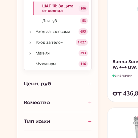
ШАГ 10: Защита
106
от солнца
Для губ
53
›
Уход за волосами
693
›
Уход за телом
1 027
›
Макияж
393
Banna Suns
Мужчинам
116
PA +++ UVA -
Премиальная
в наличии
13
косметика
Цена, руб.
Подарочные наборы
128
от 436,
Полезности
61
Качество
Тип кожи