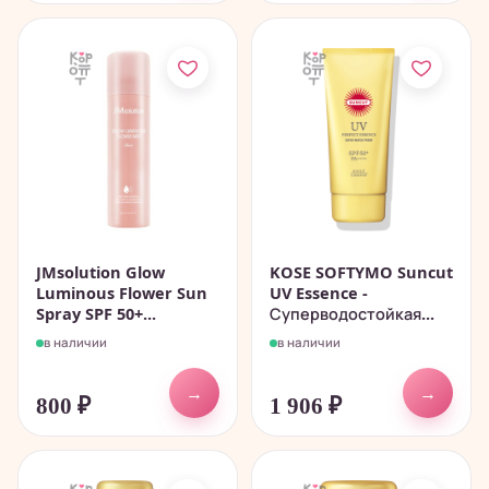
JMsolution Glow
KOSE SOFTYMO Suncut
Luminous Flower Sun
UV Essence -
Spray SPF 50+...
Суперводостойкая...
в наличии
в наличии
→
→
800
₽
1 906
₽