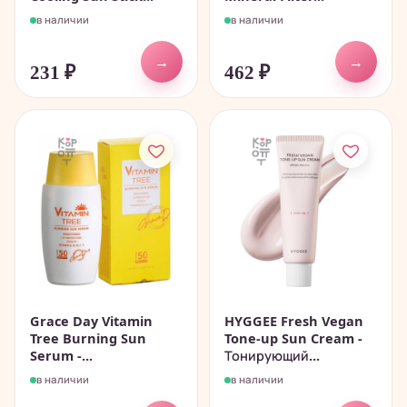
в наличии
в наличии
→
→
231
₽
462
₽
Grace Day Vitamin
HYGGEE Fresh Vegan
Tree Burning Sun
Tone-up Sun Cream -
Serum -...
Тонирующий...
в наличии
в наличии