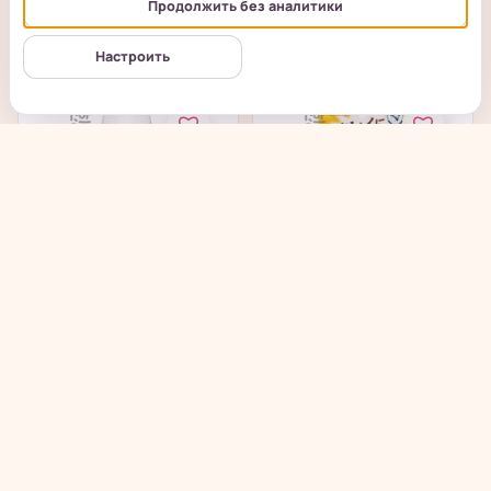
Продолжить без аналитики
→
→
77
₽
210
₽
Настроить
Nine Less MELA-PRO
OMI BROTHER Sun
Tranexamic Acid Sun
Bears Водостойкий
Screen -...
влагосберегающий...
в наличии
в наличии
→
→
462
₽
1 175
₽