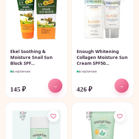
Ekel Soothing &
Enough Whitening
Moisture Snail Sun
Collagen Moisture Sun
Block SPF...
Cream SPF50...
в наличии
в наличии
→
→
145
₽
426
₽