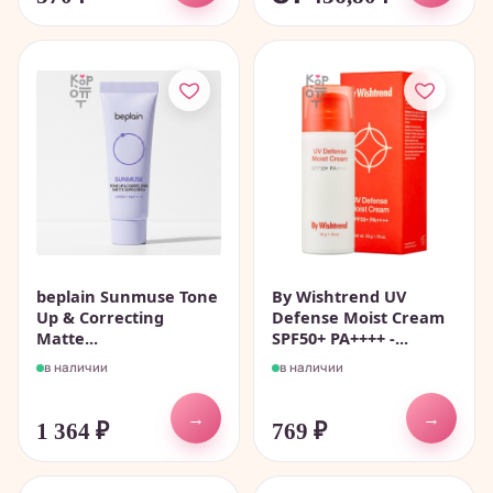
beplain Sunmuse Tone
By Wishtrend UV
Up & Correcting
Defense Moist Cream
Matte...
SPF50+ PA++++ -...
в наличии
в наличии
→
→
1 364
₽
769
₽