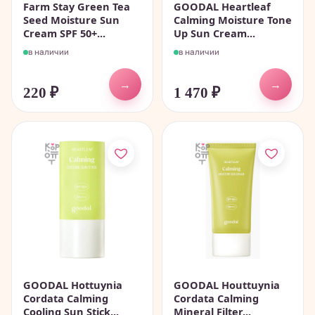
Farm Stay Green Tea
GOODAL Heartleaf
Seed Moisture Sun
Calming Moisture Tone
Cream SPF 50+...
Up Sun Cream...
в наличии
в наличии
→
→
220
₽
1 470
₽
GOODAL Hottuynia
GOODAL Houttuynia
Cordata Calming
Cordata Calming
Cooling Sun Stick...
Mineral Filter...