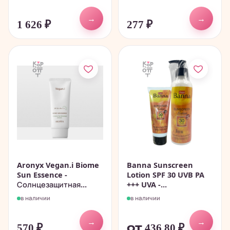
→
→
1 626
₽
277
₽
Aronyx Vegan.i Biome
Banna Sunscreen
Sun Essence -
Lotion SPF 30 UVB PA
Солнцезащитная...
+++ UVA -...
в наличии
в наличии
→
→
570
₽
от 436,80
₽