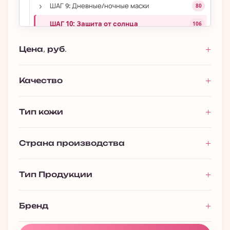
›
ШАГ 9: Дневные/ночные маски
80
ШАГ 10: Защита от солнца
106
Для губ
53
Цена, руб.
›
Уход за волосами
693
›
Уход за телом
1 027
Качество
›
Макияж
393
Тип кожи
Мужчинам
116
Премиальная косметика
13
Страна производства
Подарочные наборы
128
Полезности
61
Тип Продукции
Бренд