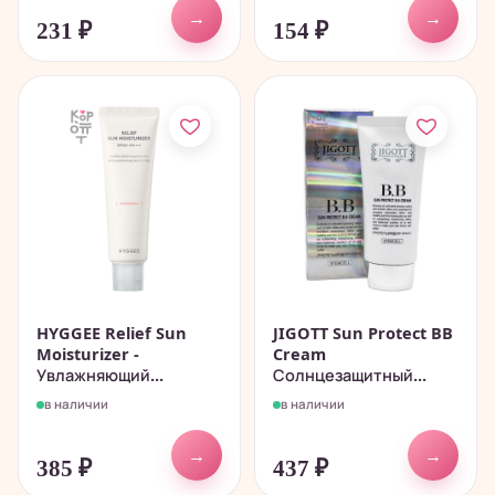
→
→
231
₽
154
₽
HYGGEE Relief Sun
JIGOTT Sun Protect BB
Moisturizer -
Cream
Увлажняющий...
Солнцезащитный...
в наличии
в наличии
→
→
385
₽
437
₽