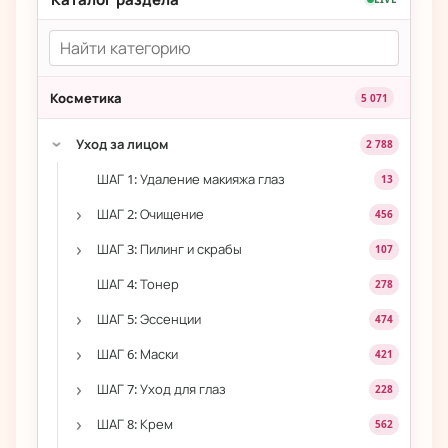
Косметика
5 071
Уход за лицом
2 788
›
ШАГ 1: Удаление макияжа глаз
13
›
ШАГ 2: Очищение
456
›
ШАГ 3: Пилинг и скрабы
107
ШАГ 4: Тонер
278
›
ШАГ 5: Эссенции
474
›
ШАГ 6: Маски
421
›
ШАГ 7: Уход для глаз
228
›
ШАГ 8: Крем
562