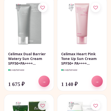
Celimax Dual Barrier
Celimax Heart Pink
Watery Sun Cream
Tone Up Sun Cream
SPF50+PA++++...
SPF50+ PA++++...
в наличии
в наличии
→
→
1 675
₽
1 140
₽