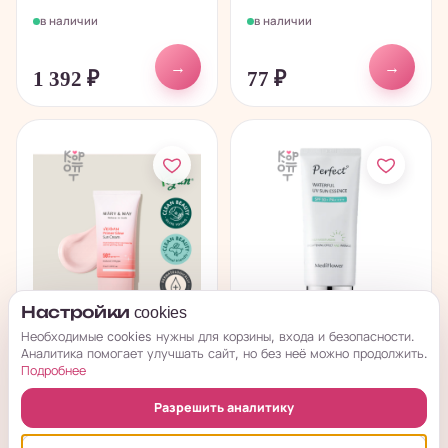
в наличии
в наличии
→
→
1 392
₽
77
₽
Настройки cookies
Необходимые cookies нужны для корзины, входа и безопасности.
Mary&May Vegan
Medi Flower Perfect
Аналитика помогает улучшать сайт, но без неё можно продолжить.
Primer Glow Sun
Waterful UV Sun
Подробнее
Cream SPF50+...
Cream - Легкий...
Разрешить аналитику
в наличии
в наличии