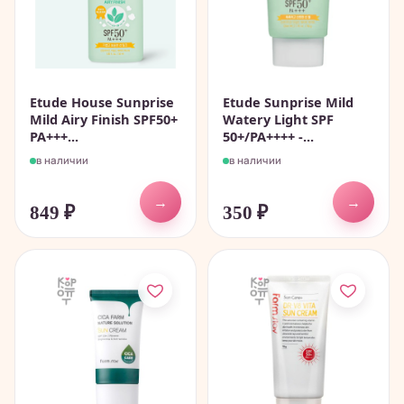
Etude House Sunprise
Etude Sunprise Mild
Mild Airy Finish SPF50+
Watery Light SPF
PA+++...
50+/PA++++ -...
в наличии
в наличии
→
→
849
₽
350
₽