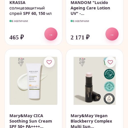
KRASSA
MANDOM "Lucido
солнцезащитный
Ageing Care Lotion
спрей SPF 60, 150 мл
UV" -...
в наличии
в наличии
→
→
465
₽
2 171
₽
Mary&May CICA
Mary&May Vegan
Soothing Sun Cream
Blackberry Complex
SPF 50+ PA++++...
Multi Sun...