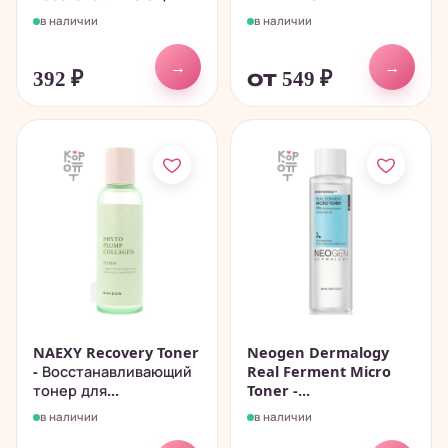
в наличии
в наличии
→
→
392
₽
от 549
₽
NAEXY Recovery Toner
Neogen Dermalogy
- Восстанавливающий
Real Ferment Micro
тонер для...
Toner -...
в наличии
в наличии