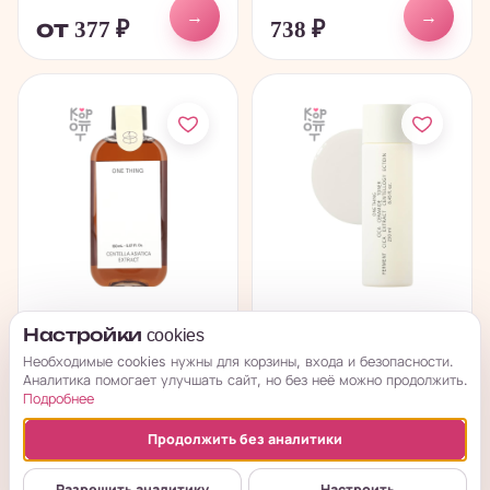
→
→
от 377
₽
738
₽
ONE THING Centella
ONE THING Cica
Настройки cookies
Asiatica Extract Toner
Ceramide Toner -
Необходимые cookies нужны для корзины, входа и безопасности.
-...
Восстанавливающий...
Аналитика помогает улучшать сайт, но без неё можно продолжить.
Подробнее
в наличии
в наличии
Продолжить без аналитики
→
→
от 263
₽
1 006
₽
Разрешить аналитику
Настроить