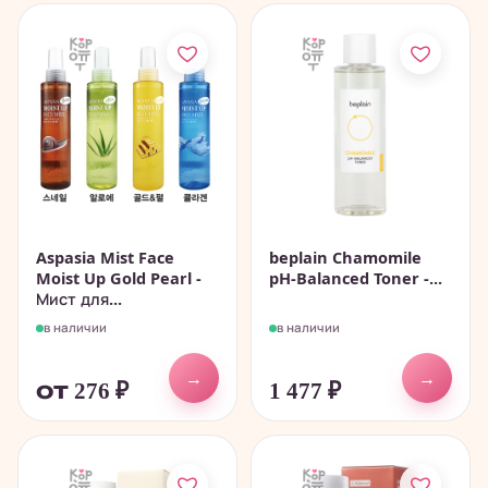
Aspasia Mist Face
beplain Chamomile
Moist Up Gold Pearl -
pH-Balanced Toner -...
Мист для...
в наличии
в наличии
→
→
от 276
₽
1 477
₽