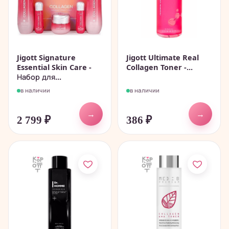
Jigott Signature
Jigott Ultimate Real
Essential Skin Care -
Collagen Toner -...
Набор для...
в наличии
в наличии
→
→
2 799
₽
386
₽