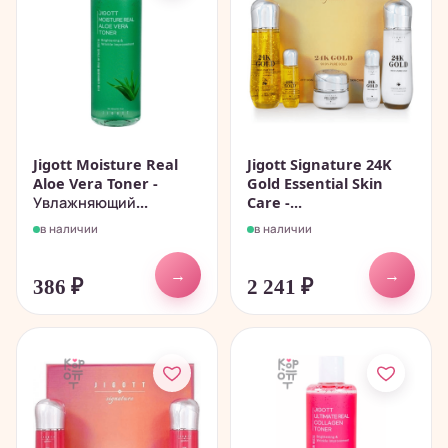
Jigott Moisture Real
Jigott Signature 24K
Aloe Vera Toner -
Gold Essential Skin
Увлажняющий...
Care -...
в наличии
в наличии
→
→
386
₽
2 241
₽