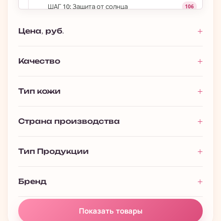
ШАГ 10: Защита от солнца
106
Для губ
53
Цена, руб.
›
Уход за волосами
693
›
Уход за телом
1 027
Качество
›
Макияж
393
Тип кожи
Мужчинам
116
Премиальная косметика
13
Страна производства
Подарочные наборы
128
Полезности
61
Тип Продукции
Бренд
Показать товары