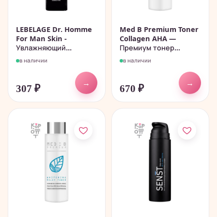
LEBELAGE Dr. Homme
Med B Premium Toner
For Man Skin -
Collagen AHA —
Увлажняющий...
Премиум тонер...
в наличии
в наличии
→
→
307
₽
670
₽