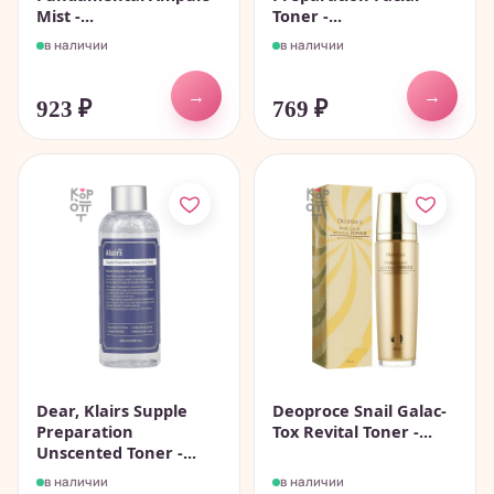
Mist -...
Toner -...
в наличии
в наличии
→
→
923
₽
769
₽
Dear, Klairs Supple
Deoproce Snail Galac-
Preparation
Tox Revital Toner -...
Unscented Toner -...
в наличии
в наличии