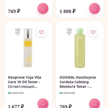
→
→
769
₽
1 800
₽
Deoproce Yuja Vita
GOODAL Houttuynia
Care 10 Oil Toner -
Cordata Calming
Остветляющий...
Moisture Toner -...
в наличии
в наличии
→
→
1 677
₽
769
₽