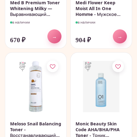
Med B Premium Toner
Medi Flower Keep
Whitening Milky —
Moist All In One
Выравнивающий...
Homme - Мужское...
в наличии
в наличии
→
→
670
₽
904
₽
Meloso Snail Balancing
Monic Beauty Skin
Toner -
Code AHA/BHA/PHA
Восстанавливающий...
Toner - Тоник...