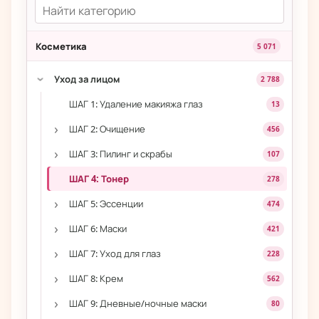
Косметика
5 071
Уход за лицом
2 788
›
ШАГ 1: Удаление макияжа глаз
13
›
ШАГ 2: Очищение
456
›
ШАГ 3: Пилинг и скрабы
107
ШАГ 4: Тонер
278
›
ШАГ 5: Эссенции
474
›
ШАГ 6: Маски
421
›
ШАГ 7: Уход для глаз
228
›
ШАГ 8: Крем
562
›
ШАГ 9: Дневные/ночные маски
80