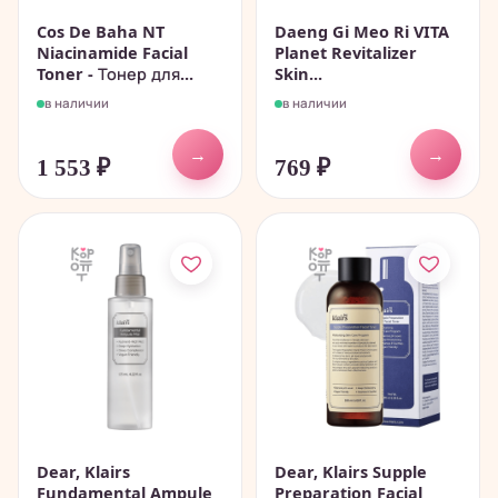
Cos De Baha NT
Daeng Gi Meo Ri VITA
Niacinamide Facial
Planet Revitalizer
Toner - Тонер для...
Skin...
в наличии
в наличии
→
→
1 553
₽
769
₽
Dear, Klairs
Dear, Klairs Supple
Fundamental Ampule
Preparation Facial