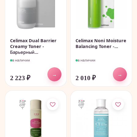
Celimax Dual Barrier
Celimax Noni Moisture
Creamy Toner -
Balancing Toner -...
Барьерный...
в наличии
в наличии
→
→
2 223
₽
2 010
₽