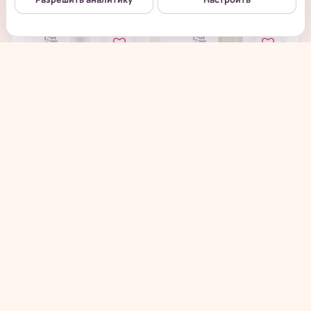
ONE THING
Skinfood Avocado Rich
Niacinamide
Toner - Питательный
Glutathione Toner -...
тонер с...
в наличии
в наличии
→
→
992
₽
385
₽