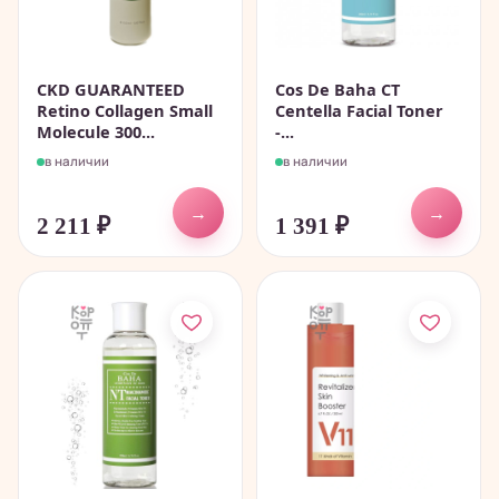
CKD GUARANTEED
Cos De Baha CT
Retino Collagen Small
Centella Facial Toner
Molecule 300...
-...
в наличии
в наличии
→
→
2 211
₽
1 391
₽