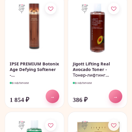
IPSE PREMIUM Botonix
Jigott Lifting Real
Age Defying Softener
Avocado Toner -
-...
Тонер-лифтинг...
в наличии
в наличии
→
→
1 854
₽
386
₽