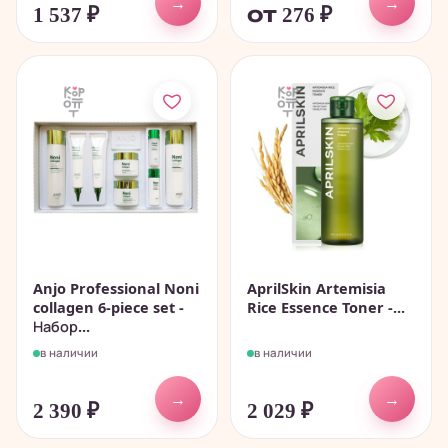
→
→
1 537
₽
от 276
₽
Anjo Professional Noni
AprilSkin Artemisia
collagen 6-piece set -
Rice Essence Toner -...
Набор...
в наличии
в наличии
→
→
2 390
₽
2 029
₽