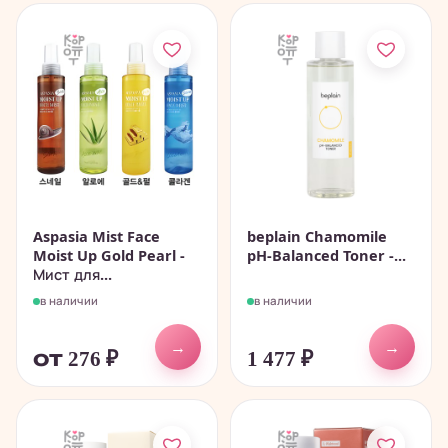
Aspasia Mist Face
beplain Chamomile
Moist Up Gold Pearl -
pH-Balanced Toner -...
Мист для...
в наличии
в наличии
→
→
от 276
₽
1 477
₽