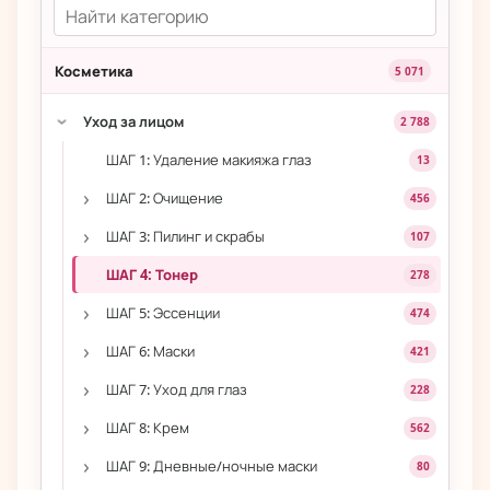
Косметика
5 071
Уход за лицом
2 788
›
ШАГ 1: Удаление макияжа глаз
13
›
ШАГ 2: Очищение
456
›
ШАГ 3: Пилинг и скрабы
107
ШАГ 4: Тонер
278
›
ШАГ 5: Эссенции
474
›
ШАГ 6: Маски
421
›
ШАГ 7: Уход для глаз
228
›
ШАГ 8: Крем
562
›
ШАГ 9: Дневные/ночные маски
80