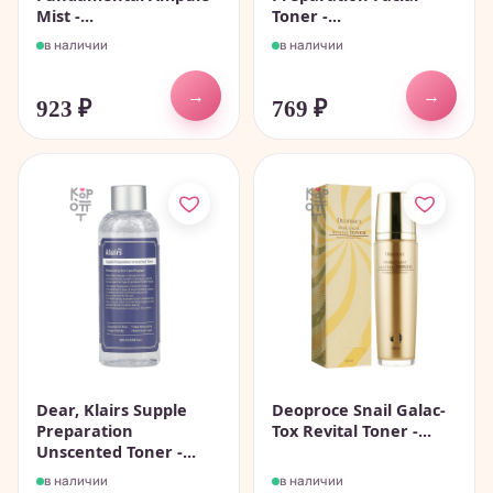
Mist -...
Toner -...
в наличии
в наличии
→
→
923
₽
769
₽
Dear, Klairs Supple
Deoproce Snail Galac-
Preparation
Tox Revital Toner -...
Unscented Toner -...
в наличии
в наличии