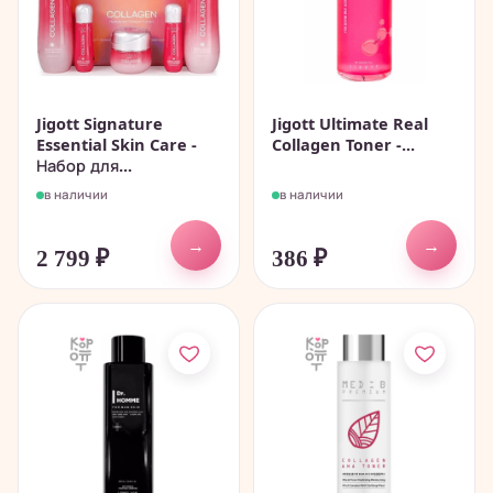
Jigott Signature
Jigott Ultimate Real
Essential Skin Care -
Collagen Toner -...
Набор для...
в наличии
в наличии
→
→
2 799
₽
386
₽