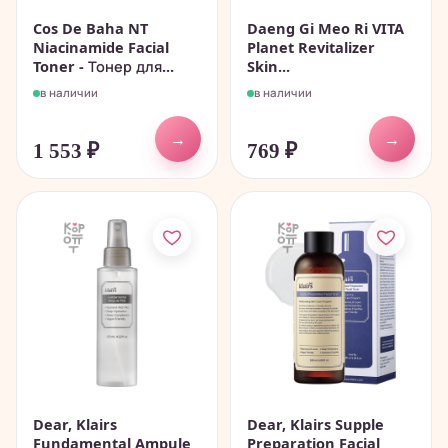
Cos De Baha NT
Daeng Gi Meo Ri VITA
Niacinamide Facial
Planet Revitalizer
Toner - Тонер для...
Skin...
в наличии
в наличии
→
→
1 553
₽
769
₽
Dear, Klairs
Dear, Klairs Supple
Fundamental Ampule
Preparation Facial