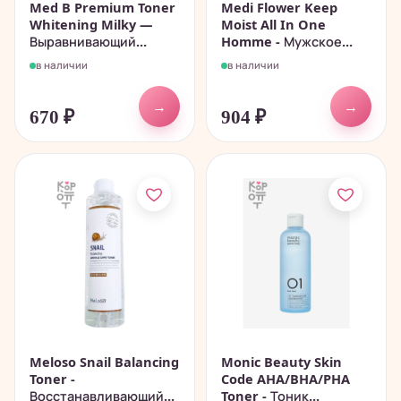
Med B Premium Toner
Medi Flower Keep
Whitening Milky —
Moist All In One
Выравнивающий...
Homme - Мужское...
в наличии
в наличии
→
→
670
₽
904
₽
Meloso Snail Balancing
Monic Beauty Skin
Toner -
Code AHA/BHA/PHA
Восстанавливающий...
Toner - Тоник...