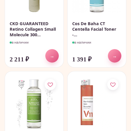
CKD GUARANTEED
Cos De Baha CT
Retino Collagen Small
Centella Facial Toner
Molecule 300...
-...
в наличии
в наличии
→
→
2 211
₽
1 391
₽