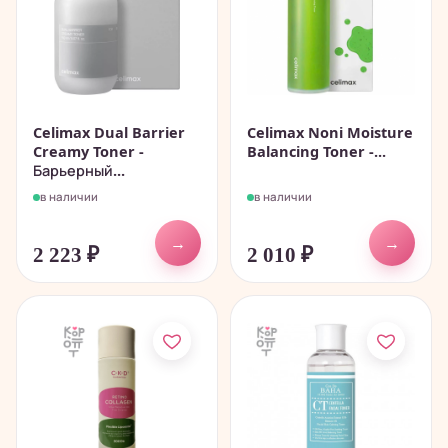
Celimax Dual Barrier
Celimax Noni Moisture
Creamy Toner -
Balancing Toner -...
Барьерный...
в наличии
в наличии
→
→
2 223
₽
2 010
₽