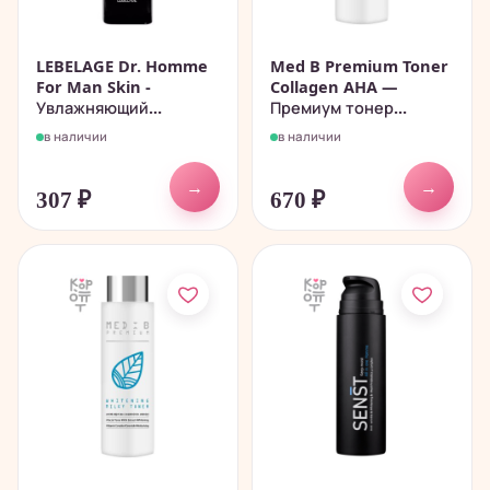
LEBELAGE Dr. Homme
Med B Premium Toner
For Man Skin -
Collagen AHA —
Увлажняющий...
Премиум тонер...
в наличии
в наличии
→
→
307
₽
670
₽