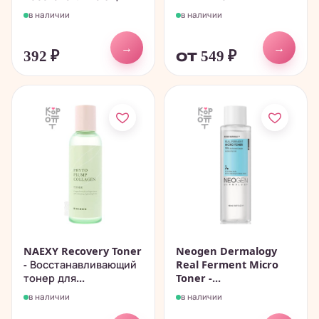
в наличии
в наличии
→
→
392
₽
от 549
₽
NAEXY Recovery Toner
Neogen Dermalogy
- Восстанавливающий
Real Ferment Micro
тонер для...
Toner -...
в наличии
в наличии