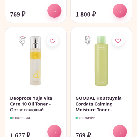
→
→
769
₽
1 800
₽
Deoproce Yuja Vita
GOODAL Houttuynia
Care 10 Oil Toner -
Cordata Calming
Остветляющий...
Moisture Toner -...
в наличии
в наличии
→
→
1 677
₽
769
₽