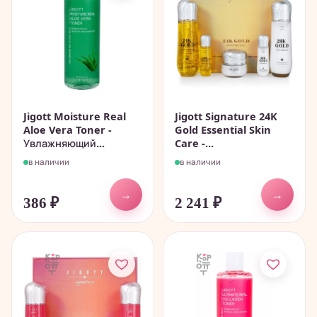
Jigott Moisture Real
Jigott Signature 24K
Aloe Vera Toner -
Gold Essential Skin
Увлажняющий...
Care -...
в наличии
в наличии
→
→
386
₽
2 241
₽