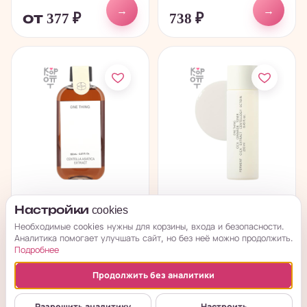
→
→
от 377
₽
738
₽
ONE THING Centella
ONE THING Cica
Настройки cookies
Asiatica Extract Toner
Ceramide Toner -
Необходимые cookies нужны для корзины, входа и безопасности.
-...
Восстанавливающий...
Аналитика помогает улучшать сайт, но без неё можно продолжить.
Подробнее
в наличии
в наличии
Продолжить без аналитики
→
→
от 263
₽
1 006
₽
Разрешить аналитику
Настроить