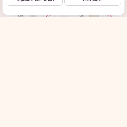
ONE THING
Skinfood Avocado Rich
Niacinamide
Toner - Питательный
Glutathione Toner -...
тонер с...
в наличии
в наличии
→
→
992
₽
385
₽