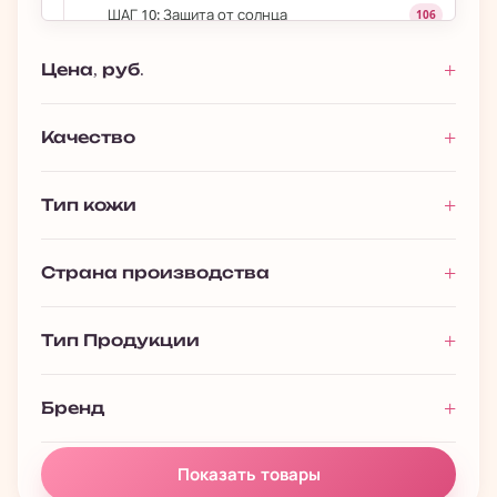
ШАГ 10: Защита от солнца
106
Для губ
53
Цена, руб.
›
Уход за волосами
693
›
Уход за телом
1 027
Качество
›
Макияж
393
Тип кожи
Мужчинам
116
Премиальная косметика
13
Страна производства
Подарочные наборы
128
Полезности
61
Тип Продукции
Бренд
Показать товары