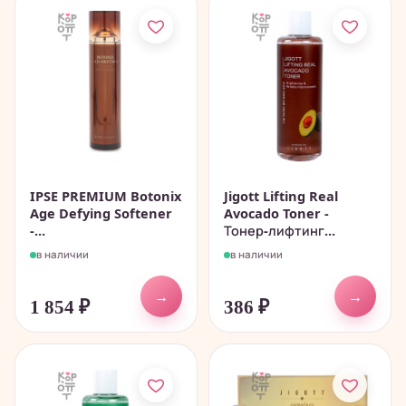
IPSE PREMIUM Botonix
Jigott Lifting Real
Age Defying Softener
Avocado Toner -
-...
Тонер-лифтинг...
в наличии
в наличии
→
→
1 854
₽
386
₽