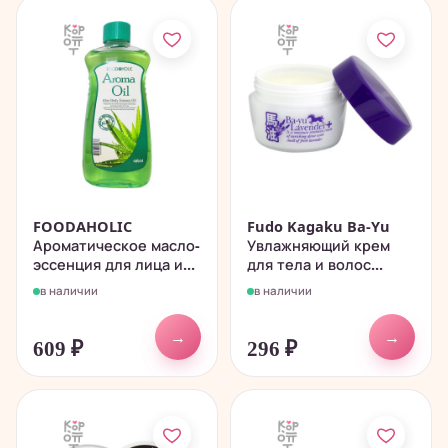
FOODAHOLIC
Fudo Kagaku Ba-Yu
Ароматическое масло-
Увлажняющий крем
эссенция для лица и...
для тела и волос...
в наличии
в наличии
→
→
609
₽
296
₽