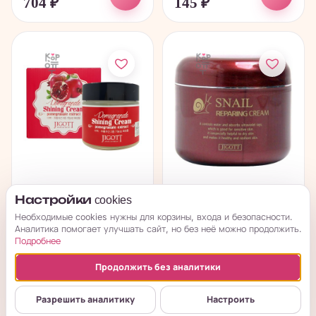
704
₽
145
₽
Jigott Pomegranate
Jigott Snail Reparing
Настройки cookies
Shining Cream -
Cream - Интенсивно...
Необходимые cookies нужны для корзины, входа и безопасности.
Сияющий крем с...
Аналитика помогает улучшать сайт, но без неё можно продолжить.
Подробнее
в наличии
в наличии
Продолжить без аналитики
→
→
511
₽
511
₽
Разрешить аналитику
Настроить