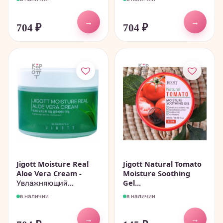
→
→
704
₽
704
₽
Jigott Moisture Real
Jigott Natural Tomato
Aloe Vera Cream -
Moisture Soothing
Увлажняющий...
Gel...
в наличии
в наличии
→
→