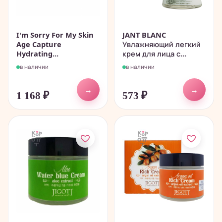
I'm Sorry For My Skin
JANT BLANC
Age Capture
Увлажняющий легкий
Hydrating...
крем для лица с...
в наличии
в наличии
→
→
1 168
₽
573
₽