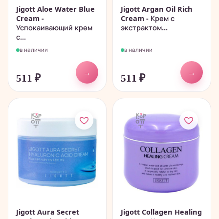
Jigott Aloe Water Blue
Jigott Argan Oil Rich
Cream -
Cream - Крем с
Успокаивающий крем
экстрактом...
с...
в наличии
в наличии
→
→
511
₽
511
₽
Jigott Aura Secret
Jigott Collagen Healing