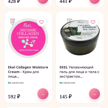
428
₽
441
₽
Ekel Collagen Moisture
EKEL Увлажняющий
Cream - Крем для
гель для лица и тела с
лица...
экстрактом...
в наличии
в наличии
→
→
592
₽
145
₽