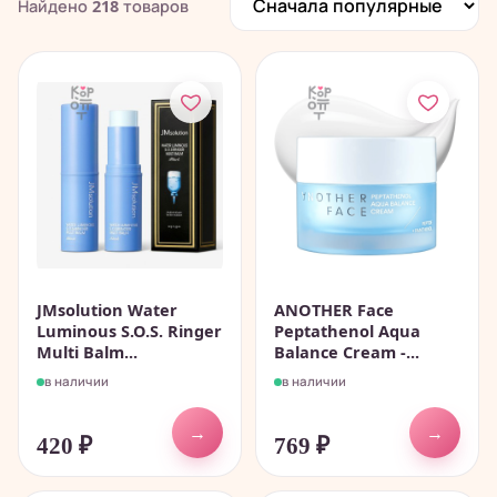
Найдено
218
товаров
JMsolution Water
ANOTHER Face
Luminous S.O.S. Ringer
Peptathenol Aqua
Multi Balm...
Balance Cream -...
в наличии
в наличии
→
→
420
₽
769
₽