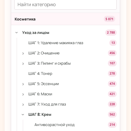
Косметика
5 071
Уход за лицом
2 788
›
ШАГ 1: Удаление макияжа глаз
13
›
ШАГ 2: Очищение
456
›
ШАГ 3: Пилинг и скрабы
107
ШАГ 4: Тонер
278
›
ШАГ 5: Эссенции
474
›
ШАГ 6: Маски
421
›
ШАГ 7: Уход для глаз
228
ШАГ 8: Крем
562
›
Антивозрастной уход
214