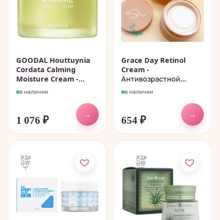
GOODAL Houttuynia
Grace Day Retinol
Cordata Calming
Cream -
Moisture Cream -...
Антивозрастной...
в наличии
в наличии
→
→
1 076
₽
654
₽