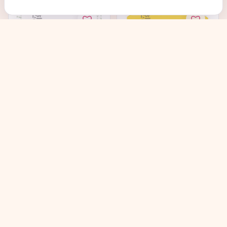
Jigott Ultimate Real
JIGOTT Vita Solution 12
Collagen Cream - Крем
Synergy Ampoule
с...
Cream...
в наличии
в наличии
→
→
704
₽
660
₽