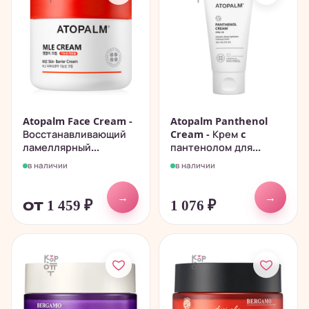
Atopalm Face Cream -
Atopalm Panthenol
Восстанавливающий
Cream - Крем c
ламеллярный...
пантенолом для...
в наличии
в наличии
→
→
от 1 459
₽
1 076
₽