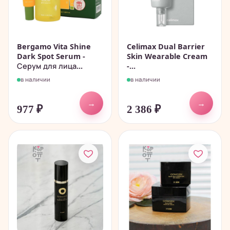
Bergamo Vita Shine
Celimax Dual Barrier
Dark Spot Serum -
Skin Wearable Cream
Серум для лица...
-...
в наличии
в наличии
→
→
977
₽
2 386
₽