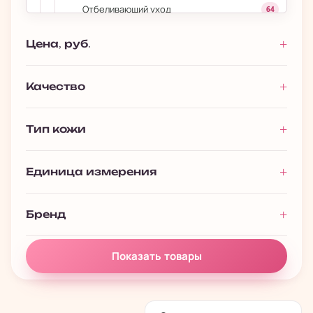
Отбеливающий уход
64
Увлажнение
218
Цена, руб.
Уход для проблемной кожи
52
›
ШАГ 9: Дневные/ночные маски
80
Качество
ШАГ 10: Защита от солнца
106
Тип кожи
Для губ
53
›
Уход за волосами
693
Единица измерения
›
Уход за телом
1 027
›
Макияж
393
Бренд
Мужчинам
116
Премиальная косметика
13
Показать товары
Подарочные наборы
128
Полезности
61