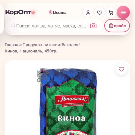
КорОпт
Москва
прайс
Главная
/
Продукты питания
/
Бакалея
/
Киноа, Националь, 450гр.