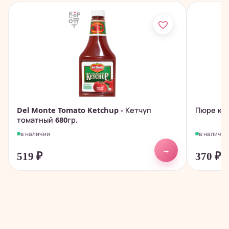
Del Monte Tomato Ketchup - Кетчуп
Пюре кар
томатный 680гр.
в наличии
в наличии
→
519
₽
370
₽