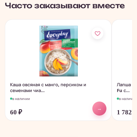
Часто заказывают вместе
Каша овсяная с манго, персиком и
Лапша бы
семенами чиа...
Fu с...
в наличии
в наличии
→
60
₽
1 782