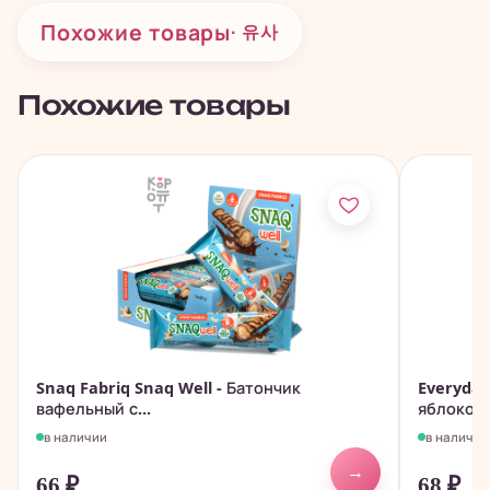
Похожие товары
· 유사
Похожие товары
Snaq Fabriq Snaq Well - Батончик
Everyday
вафельный с...
яблоком и
в наличии
в наличии
→
66
₽
68
₽