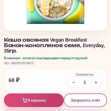
Каша овсяная Vegan Breakfast
Банан-конопляное семя, Everyday,
35гр.
В наличии · остаток подтверждаем перед отгрузкой
Арт. 4603552018415
Количество
60
₽
−
+
Запросить счёт
В корзину