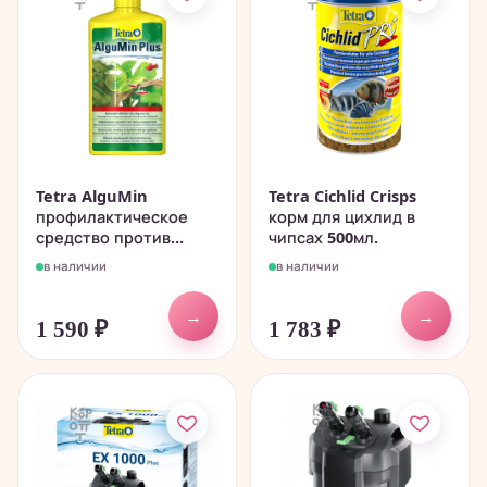
Tetra AlguMin
Tetra Cichlid Crisps
профилактическое
корм для цихлид в
средство против...
чипсах 500мл.
в наличии
в наличии
→
→
1 590
₽
1 783
₽