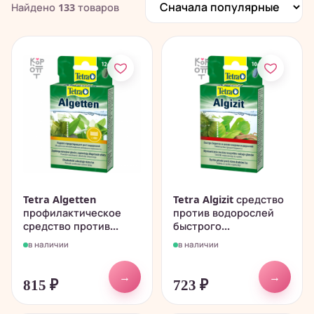
Найдено
133
товаров
Tetra Algetten
Tetra Algizit средство
профилактическое
против водорослей
средство против...
быстрого...
в наличии
в наличии
→
→
815
₽
723
₽