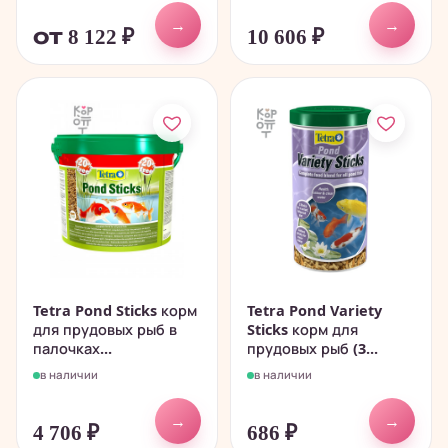
→
→
от 8 122
₽
10 606
₽
Tetra Pond Sticks корм
Tetra Pond Variety
для прудовых рыб в
Sticks корм для
палочках...
прудовых рыб (3...
в наличии
в наличии
→
→
4 706
₽
686
₽