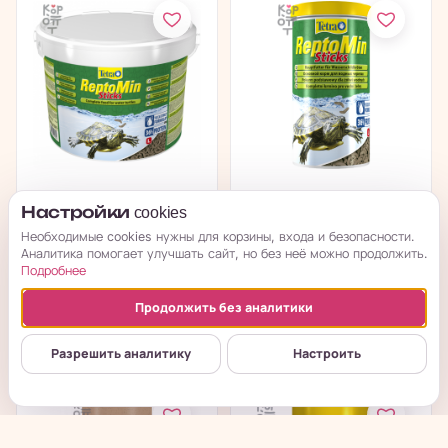
Tetra ReptoMin корм в
Tetra ReptoMin корм в
Настройки cookies
виде палочек для
виде палочек для
Необходимые cookies нужны для корзины, входа и безопасности.
водных...
водных...
Аналитика помогает улучшать сайт, но без неё можно продолжить.
Подробнее
в наличии
в наличии
Продолжить без аналитики
→
→
12 315
₽
1 945
₽
Разрешить аналитику
Настроить