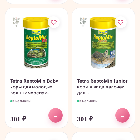
Tetra ReptoMin Baby
Tetra ReptoMin Junior
корм для молодых
корм в виде палочек
водных черепах...
для...
в наличии
в наличии
→
→
301
₽
301
₽