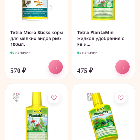
Tetra Micro Sticks корм
Tetra PlantaMin
для мелких видов рыб
жидкое удобрение с
100мл.
Fe и...
в наличии
в наличии
→
→
570
₽
475
₽