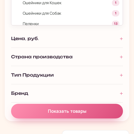
Ошейники для Кошек
1
Ошейники для Собак
1
Пеленки
13
Переноски для Кошек
3
Цена, руб.
Переноски для Собак
20
Поводки
1
Страна производства
Рулетки
30
Тип Продукции
Аквариумистика
133
›
Корм для рыб
104
Бренд
Корм для черепах
9
Показать товары