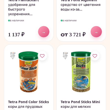
удобрение для
средство от цветения
быстрого
воды из-за...
укоренения...
в наличии
в наличии
→
→
1 137
₽
от 3 721
₽
Tetra Pond Color Sticks
Tetra Pond Sticks Mini
корм для прудовых
корм для мелких