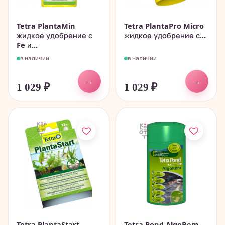
Tetra PlantaMin
Tetra PlantaPro Micro
жидкое удобрение с
жидкое удобрение с...
Fe и...
в наличии
в наличии
→
→
1 029
₽
1 029
₽
Tetra PlantaStart
Tetra Pond AlgoRem