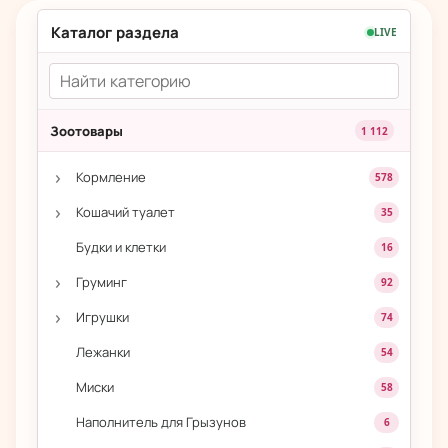
Каталог раздела
LIVE
Зоотовары
1 112
›
Кормление
578
›
Кошачий туалет
35
Будки и клетки
16
›
Груминг
92
›
Игрушки
74
Лежанки
54
Миски
58
Наполнитель для Грызунов
6