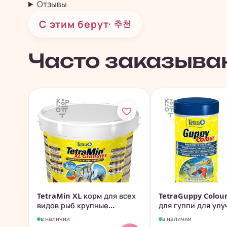
Отзывы
С этим берут
· 추천
Часто заказыва
TetraMin XL корм для всех
TetraGuppy Colou
видов рыб крупные
для гуппи для улу
хлопья...
в наличии
в наличии