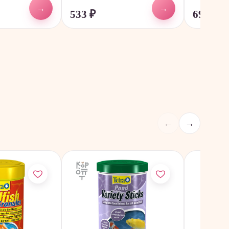
→
→
533
₽
698
₽
←
→