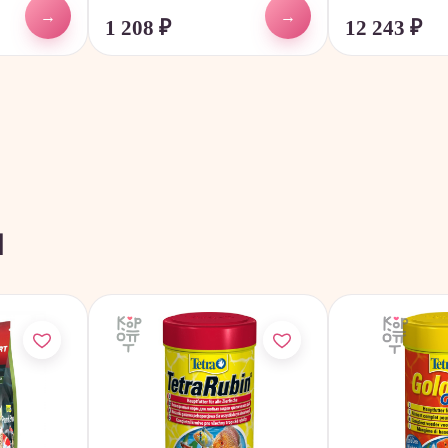
→
→
1 208
₽
12 243
₽
ы