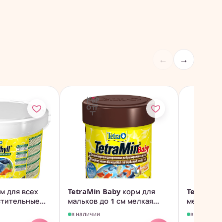
←
→
рм для всех
TetraMin Baby корм для
Tetra Mi
тительные...
мальков до 1 см мелкая
мелких в
крупа...
в наличии
в наличии