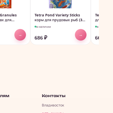
 Granules
Tetra Pond Variety Sticks
Tetra Pon
ах для
корм для прудовых рыб (3...
для мелки
в наличии
в наличии
→
→
686
₽
663
₽
елям
Контакты
Владивосток