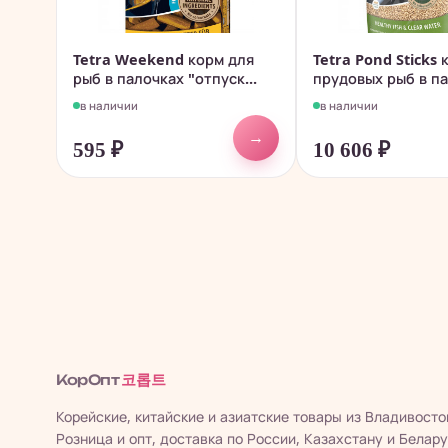
Tetra Weekend корм для
Tetra Pond Sticks 
рыб в палочках "отпуск...
прудовых рыб в па
в наличии
в наличии
→
595
₽
10 606
₽
코롭트
КорОпт
Корейские, китайские и азиатские товары из Владивосто
Розница и опт, доставка по России, Казахстану и Белару