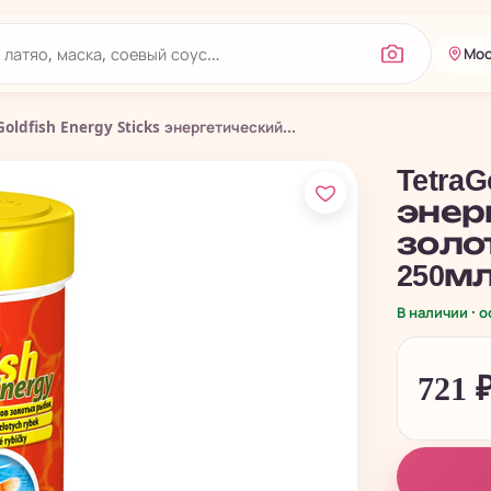
Мос
Goldfish Energy Sticks энергетический...
TetraG
энер
золо
250мл
В наличии · 
721