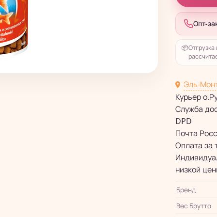
Опт-за
📦
Отгрузка 
рассчитае
Эль-Мон
Курьер о.Р
Служба до
DPD
Почта Рос
Оплата за 
Индивидуал
низкой цен
Бренд
Вес Брутто