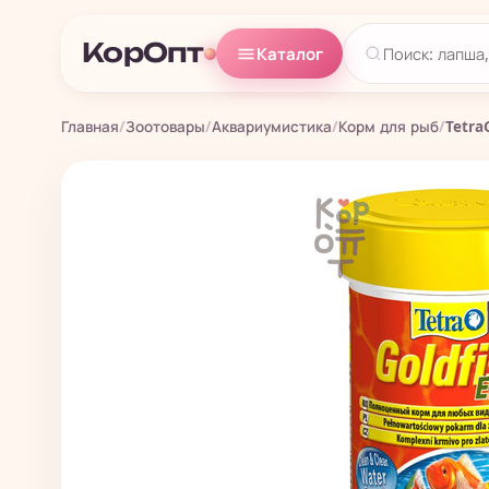
КорОпт
Каталог
Главная
/
Зоотовары
/
Аквариумистика
/
Корм для рыб
/
Tetra