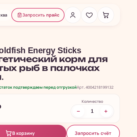
ква
Запросить
прайс
oldfish Energy Sticks
гетический корм для
тых рыб в палочках
.
остаток подтверждаем перед отгрузкой
Арт. 4004218199132
Количество
₽
−
+
Запросить счёт
В корзину