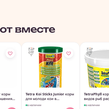
ют вместе
r корм
Tetra Koi Sticks Junior корм
TetraPhyll ко
чшения...
для молоди кои в...
видов рыб рас
в наличии
в наличии