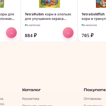
корм для
TetraRubin корм в хлопьях
TetraGoldfish
лочках...
для улучшения окраса
корм в гранул
всех...
золотых...
в наличии
в наличии
→
→
884
₽
705
₽
Каталог
Покупат
ка.
Косметика
Оптовикам
си.
Продукты питания
О компании