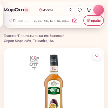
КорОпт
Москва
прайс
Главная
/
Продукты питания
/
Бакалея
/
Сироп Маракуйя, Teisseire, 1л.