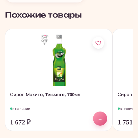
Похожие товары
Сироп Мохито, Teisseire, 700мл
Сироп Зе
в наличии
в наличии
→
1 672
₽
1 751