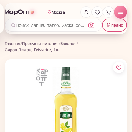
КорОпт
Москва
прайс
Главная
/
Продукты питания
/
Бакалея
/
Сироп Лимон, Teisseire, 1л.