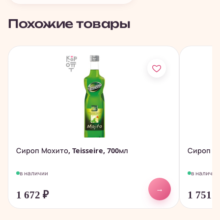
Похожие товары
Сироп Мохито, Teisseire, 700мл
Сироп Ма
в наличии
в наличии
→
1 672
₽
1 751