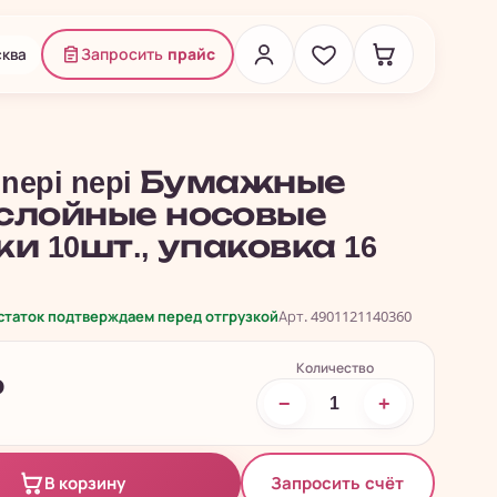
ква
Запросить
прайс
 nepi nepi Бумажные
слойные носовые
и 10шт., упаковка 16
остаток подтверждаем перед отгрузкой
Арт. 4901121140360
Количество
₽
−
+
Запросить счёт
В корзину