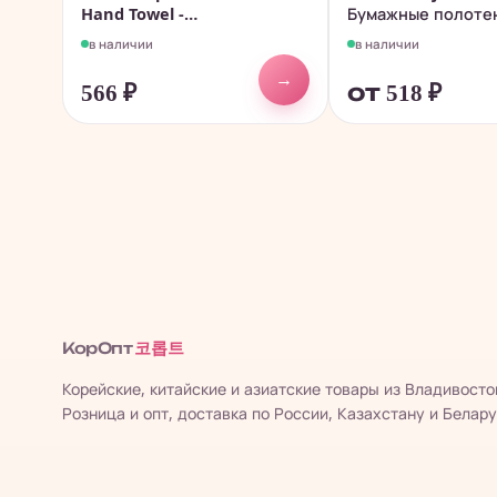
Hand Towel -
Бумажные полоте
Абсорбирующие...
кухни 50...
в наличии
в наличии
→
566
₽
от 518
₽
코롭트
КорОпт
Корейские, китайские и азиатские товары из Владивосто
Розница и опт, доставка по России, Казахстану и Белару