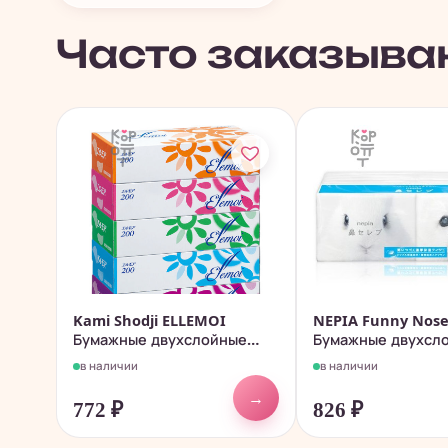
Часто заказыва
Kami Shodji ELLEMOI
NEPIA Funny Nose
Бумажные двухслойные
Бумажные двухсл
салфетки...
носовые...
в наличии
в наличии
→
772
₽
826
₽