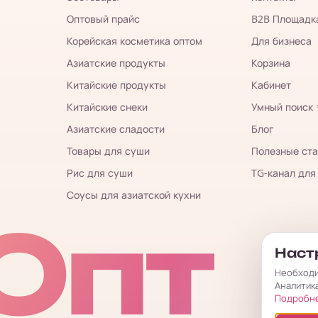
Оптовый прайс
B2B Площадк
Корейская косметика оптом
Для бизнеса
Азиатские продукты
Корзина
Китайские продукты
Кабинет
Китайские снеки
Умный поиск
Азиатские сладости
Блог
Товары для суши
Полезные ста
Рис для суши
TG-канал для
Соусы для азиатской кухни
Опт
Настр
Необходи
Аналитик
Подробн