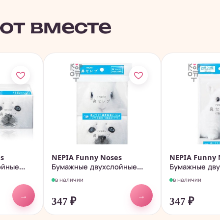
ют вместе
s
NEPIA Funny Noses
NEPIA Funny 
ойные
Бумажные двухслойные
Бумажные дву
носовые...
в наличии
в наличии
→
→
347
₽
347
₽