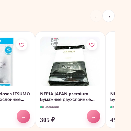
←
→
Noses ITSUMO
NEPIA JAPAN premium
NEPIA Fu
хслойные...
Бумажные двухслойные
Бумажные
носовые...
салфетки.
в наличии
в наличии
→
→
305
₽
496
₽