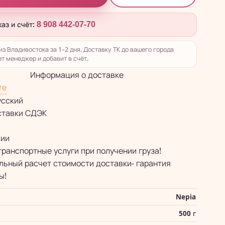
каз и счёт:
8 908 442-07-70
из Владивостока за 1–2 дня. Доставку ТК до вашего города
т менеджер и добавит в счёт.
Информация о доставке
те
усский
ставки СДЭК
сии
транспортные услуги при получении груза!
ьный расчет стоимости доставки- гарантия
ы!
Nepia
500 г