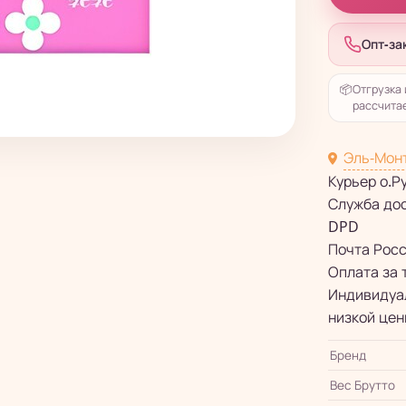
Опт-за
📦
Отгрузка 
рассчитае
Эль-Мон
Курьер о.Р
Служба до
DPD
Почта Рос
Оплата за 
Индивидуал
низкой цен
Бренд
Вес Брутто