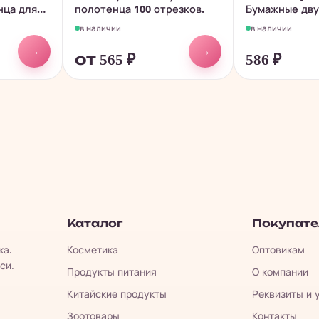
нца для
полотенца 100 отрезков.
Бумажные дв
полотенца...
в наличии
в наличии
→
→
от 565
₽
586
₽
Каталог
Покупат
ка.
Косметика
Оптовикам
си.
Продукты питания
О компании
Китайские продукты
Реквизиты и 
Зоотовары
Контакты