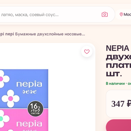
Мос
pi nepi Бумажные двухслойные носовые...
NEPIA
двух
платк
шт.
В наличии · 
347