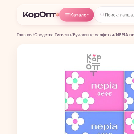
КорОпт
Каталог
Главная
/
Средства Гигиены
/
Бумажные салфетки
/
NEPIA ne