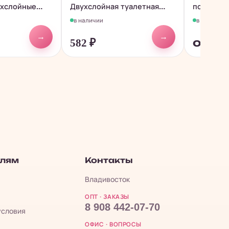
ухслойные
Двухслойная туалетная
полотенц
бумага...
спайка...
в наличии
в наличии
→
→
582
₽
от 38
елям
Контакты
Владивосток
ОПТ · ЗАКАЗЫ
8 908 442-07-70
условия
ОФИС · ВОПРОСЫ