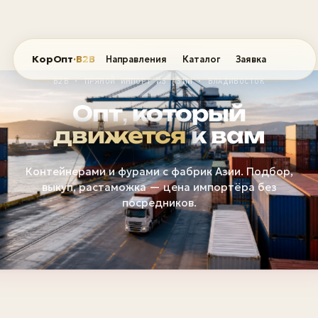
КорОпт
·B2B
Направления
Каталог
Заявка
B2B · ПРЯМОЙ ИМПОРТ ИЗ АЗИИ · ВЛАДИВОСТОК
Опт, который
движется
к вам
Контейнерами и фурами с фабрик Азии. Подбор,
выкуп, растаможка — цена импортёра без
посредников.