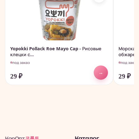
Yopokki Pollack Roe Mayo Cap - Рисовые
Морская 
клецки с...
обжаренн
под заказ
под заказ
→
29
₽
29
₽
코롭트
Каталог
КорОпт