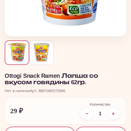
Ottogi Snack Ramen Лапша со
вкусом говядины 62гр.
Нет в наличии
Арт. 8801045572666
Количество
29
₽
−
+