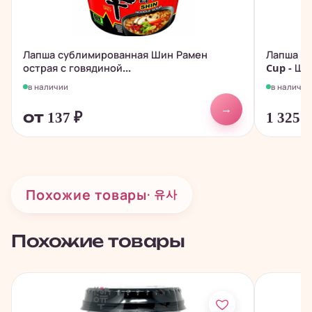
Лапша сублимированная Шин Рамен
Лапша с
острая с говядиной...
Cup - Ши
в наличии
в наличии
→
от 137
₽
1 325
Похожие товары
· 유사
Похожие товары