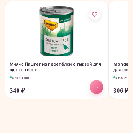
Мнямс Паштет из перепёлки с тыквой для
Monge D
щенков всех...
для собак
в наличии
в наличии
→
340
₽
306
₽