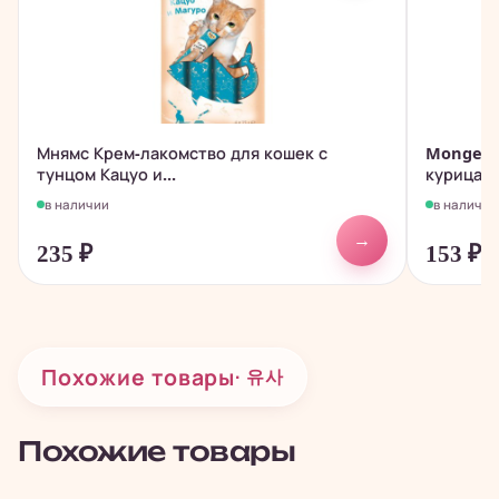
Мнямс Крем-лакомство для кошек с
Monge Do
тунцом Кацуо и...
курица с.
в наличии
в наличии
→
235
₽
153
₽
Похожие товары
· 유사
Похожие товары