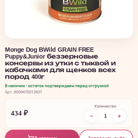
Monge Dog BWild GRAIN FREE
Puppy&Junior беззерновые
консервы из утки с тыквой и
кабачками для щенков всех
пород 400г
В наличии · остаток подтверждаем перед отгрузкой
Арт. 8009470012607
Количество
434
₽
−
+