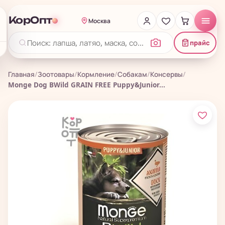
КорОпт
Москва
прайс
Главная
/
Зоотовары
/
Кормление
/
Собакам
/
Консервы
/
Monge Dog BWild GRAIN FREE Puppy&Junior...