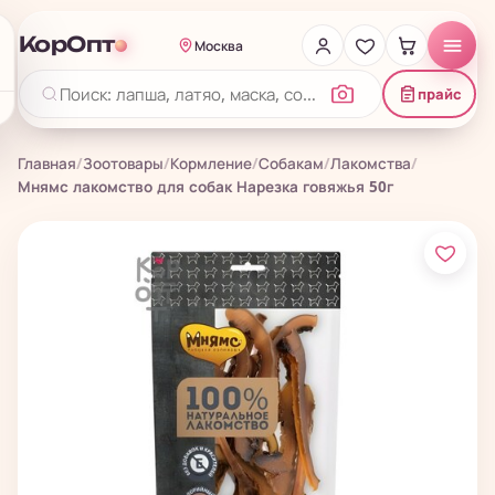
КорОпт
Москва
прайс
Главная
/
Зоотовары
/
Кормление
/
Собакам
/
Лакомства
/
Мнямс лакомство для собак Нарезка говяжья 50г