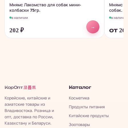
Мнямс Лакомство для собак мини-
Мнямс Ла
колбаски 75гр.
собак.
в наличии
в наличии
→
202
₽
от 26
코롭트
Каталог
КорОпт
Корейские, китайские и
Косметика
азиатские товары из
Продукты питания
Владивостока. Розница и
Китайские продукты
опт, доставка по России,
Казахстану и Беларуси.
Зоотовары