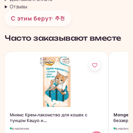
Отзывы
С этим берут
· 추천
Часто заказывают вместе
Мнямс Крем-лакомство для кошек с
Monge D
тунцом Кацуо и...
беззерно
в наличии
в наличии