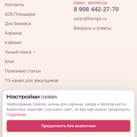
ОФИС · ВОПРОСЫ
Контакты
8 908 442-27-70
B2B Площадка
sales@koropt.ru
Для бизнеса
Вопросы и ответы
Корзина
Кабинет
Умный поиск ✨
Блог
Полезные статьи
TG-канал для закупщиков
КорОпт
Настройки cookies
Необходимые cookies нужны для корзины, входа и безопасности.
Аналитика помогает улучшать сайт, но без неё можно продолжить.
Подробнее
Продолжить без аналитики
© 2026 КорОпт. Корейские и китайские товары из Владивостока.
ИП Галицкая Мария Сергеевна · ИНН 253909697776 · ОГРНИП