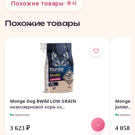
Похожие товары
· 유사
Похожие товары
Monge Dog BWild LOW GRAIN
Monge D
низкозерновой корм из...
junior...
в наличии
в наличии
→
3 623
₽
4 058