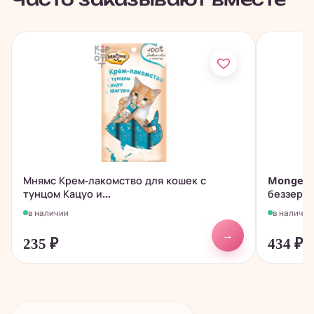
Мнямс Крем-лакомство для кошек с
Monge D
тунцом Кацуо и...
беззерно
в наличии
в наличии
→
235
₽
434
₽