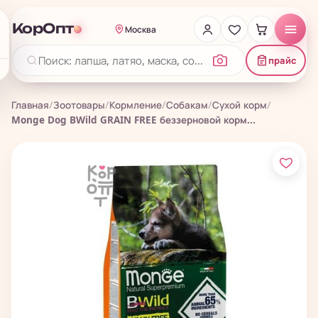
КорОпт
Москва
прайс
Главная
/
Зоотовары
/
Кормление
/
Собакам
/
Сухой корм
/
Monge Dog BWild GRAIN FREE беззерновой корм...