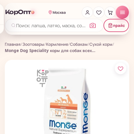
КорОпт
Москва
прайс
Главная
/
Зоотовары
/
Кормление
/
Собакам
/
Сухой корм
/
Monge Dog Speciality корм для собак всех...