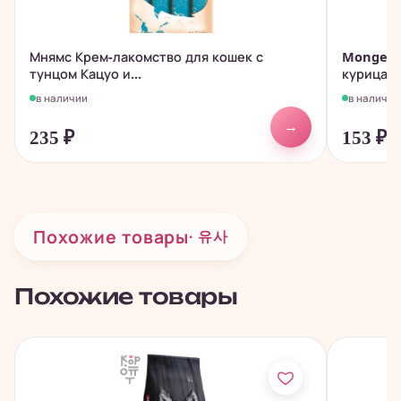
Мнямс Крем-лакомство для кошек с
Monge Do
тунцом Кацуо и...
курица с.
в наличии
в наличии
→
235
₽
153
₽
Похожие товары
· 유사
Похожие товары