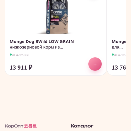
Monge Dog BWild LOW GRAIN
Monge Do
низкозерновой корм из...
для...
в наличии
в наличии
→
13 911
₽
13 766
코롭트
Каталог
КорОпт