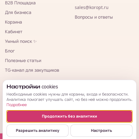
B2B Площадка
sales@koropt.ru
Для бизнеса
Вопросы и ответы
Корзина
Кабинет
Умный поиск ✨
Блог
Полезные статьи
TG-канал для закупщиков
КорОпт
Настройки cookies
Необходимые cookies нужны для корзины, входа и безопасности.
Аналитика помогает улучшать сайт, но без неё можно продолжить.
Подробнее
Продолжить без аналитики
© 2026 КорОпт. Корейские и китайские товары из Владивостока.
ИП Галицкая Мария Сергеевна · ИНН 253909697776 · ОГРНИП
Разрешить аналитику
Настроить
314254321800034
Публичная оферта
Условия возврата
Политика
Настройки cookies