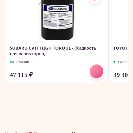
SUBARU CVTF HIGH TORQUE - Жидкость
TOYOTA 
для вариаторов,...
в наличии
в наличии
→
47 115
₽
39 300