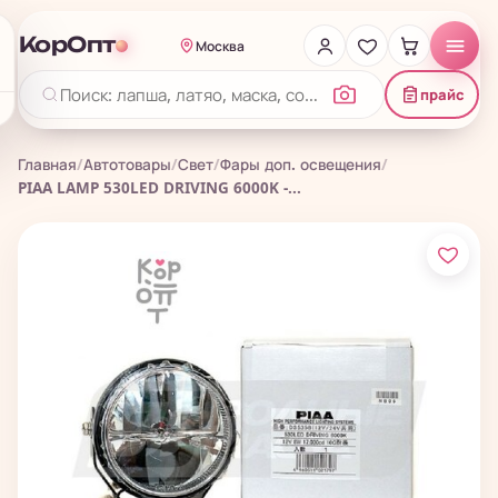
КорОпт
Москва
прайс
Главная
/
Автотовары
/
Свет
/
Фары доп. освещения
/
PIAA LAMP 530LED DRIVING 6000K -...