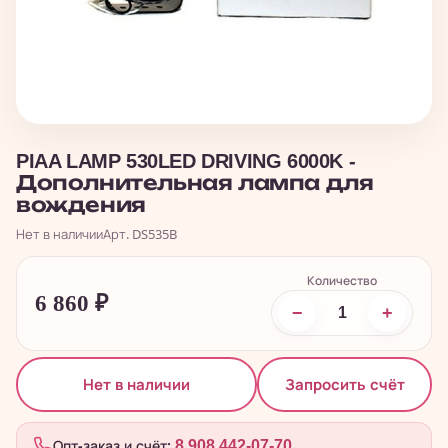
PIAA LAMP 530LED DRIVING 6000K -
Дополнительная лампа для
вождения
Нет в наличии
Арт. DS535B
Количество
6 860
₽
−
+
Запросить счёт
Нет в наличии
Опт-заказ и счёт:
8 908 442-07-70