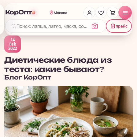
КорОпт
Москва
прайс
14
Feb
2022
Диетические блюда из
теста: какие бывают?
Блог
КорОпт