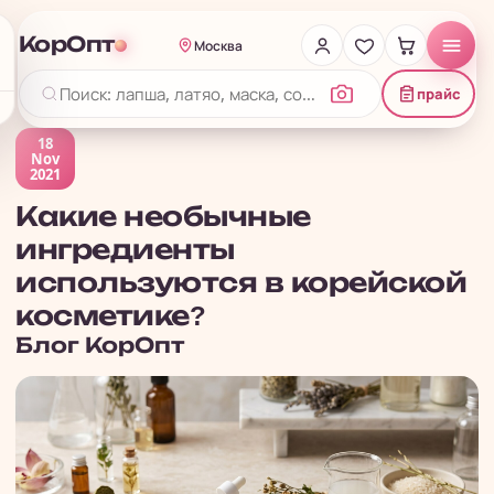
КорОпт
Москва
прайс
18
Nov
2021
Какие необычные
ингредиенты
используются в корейской
косметике?
Блог
КорОпт