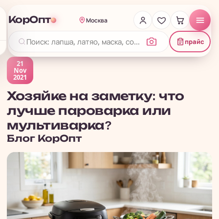
КорОпт
Москва
прайс
21
Nov
2021
Хозяйке на заметку: что
лучше пароварка или
мультиварка?
Блог
КорОпт