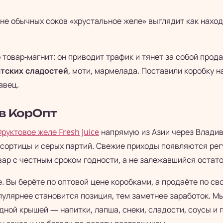
не обычных соков «хрустальное желе» выглядит как наход
 товар-магнит: он приводит трафик и тянет за собой про
атских сладостей
, моти, мармелада. Поставили коробку н
авец.
в КорОпт
руктовое желе Fresh Juice
напрямую из Азии через Владив
есортицы и серых партий. Свежие приходы появляются рег
вар с честным сроком годности, а не залежавшийся остато
. Вы берёте по оптовой цене коробками, а продаёте по св
опулярнее становится позиция, тем заметнее заработок. 
дной крышей — напитки, лапша, снеки, сладости, соусы и 