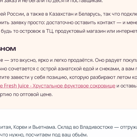
н заказ и не бегали по десяти поставщикам.
ей России, а также в Казахстан и Беларусь, так что подк
мить заявку просто: достаточно оставить контакт — и ме
будь то островок в ТЦ, продуктовый магазин или интернет
вном
ce — это вкусно, ярко и легко продаётся. Оно радует покуп
но сочетается с острой азиатской едой и снеками, а вам
тите завести у себя позицию, которую разбирают летом 
 Fresh Juice - Хрустальное фруктовое сокровище
и оставь
ртию по оптовой цене.
итая, Кореи и Вьетнама. Склад во Владивостоке — отгруж
 что нужно, посчитаем под ваш объём.