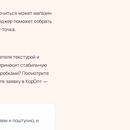
лючиться может магазин
неджер поможет собрать
-точка.
ателя текстурой и
 приносит стабильную
коробками? Посмотрите
те заявку в КорОпт —
аем и поштучно, и