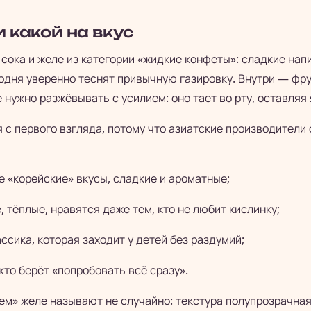
и какой на вкус
д сока и желе из категории «жидкие конфеты»: сладкие нап
годня уверенно теснят привычную газировку. Внутри — фру
е нужно разжёвывать с усилием: оно тает во рту, оставляя
 с первого взгляда, потому что азиатские производители
е «корейские» вкусы, сладкие и ароматные;
, тёплые, нравятся даже тем, кто не любит кислинку;
ссика, которая заходит у детей без раздумий;
кто берёт «попробовать всё сразу».
м» желе называют не случайно: текстура полупрозрачная,