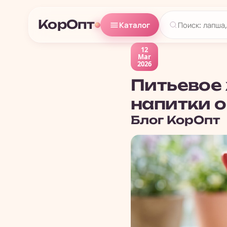
КорОпт
Каталог
12
Mar
2026
Питьевое ж
напитки 
Блог
КорОпт