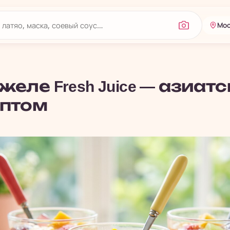
Мос
еле Fresh Juice — азиат
оптом