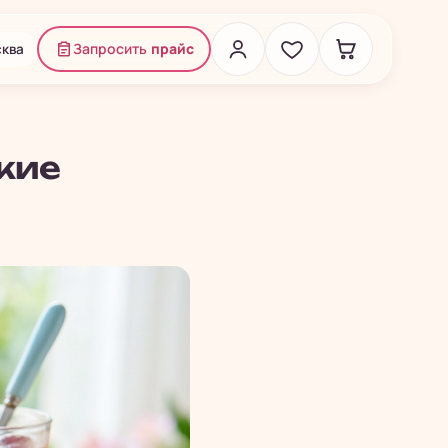
ква
Запросить
прайс
ские