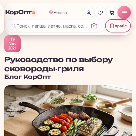
КорОпт
Москва
прайс
19
Nov
2021
Руководство по выбору
сковороды-гриля
Блог
КорОпт