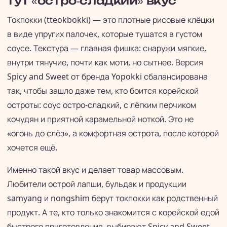
тут «остро-сладкий» вкус
Токпокки (tteokbokki) — это плотные рисовые клёцки
в виде упругих палочек, которые тушатся в густом
соусе. Текстура — главная фишка: снаружи мягкие,
внутри тянучие, почти как моти, но сытнее. Версия
Spicy and Sweet от бренда Yopokki сбалансирована
так, чтобы зашло даже тем, кто боится корейской
остроты: соус остро-сладкий, с лёгким перчиком
кочудян и приятной карамельной ноткой. Это не
«огонь до слёз», а комфортная острота, после которой
хочется ещё.
Именно такой вкус и делает товар массовым.
Любители острой лапши, бульдак и продукции
samyang и nongshim берут токпокки как родственный
продукт. А те, кто только знакомится с корейской едой
быстрого приготовления, выбирают Spicy and Sweet