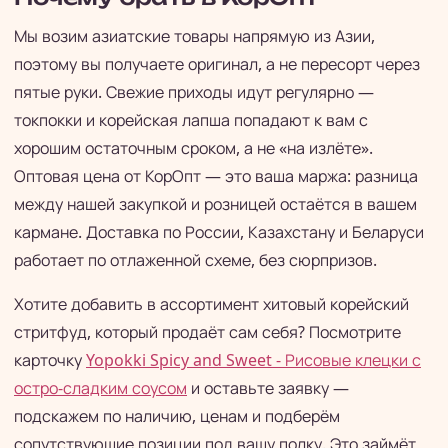
Мы возим азиатские товары напрямую из Азии,
поэтому вы получаете оригинал, а не пересорт через
пятые руки. Свежие приходы идут регулярно —
токпокки и корейская лапша попадают к вам с
хорошим остаточным сроком, а не «на излёте».
Оптовая цена от КорОпт — это ваша маржа: разница
между нашей закупкой и розницей остаётся в вашем
кармане. Доставка по России, Казахстану и Беларуси
работает по отлаженной схеме, без сюрпризов.
Хотите добавить в ассортимент хитовый корейский
стритфуд, который продаёт сам себя? Посмотрите
карточку
Yopokki Spicy and Sweet - Рисовые клецки с
остро-сладким соусом
и оставьте заявку —
подскажем по наличию, ценам и подберём
сопутствующие позиции под вашу полку. Это займёт