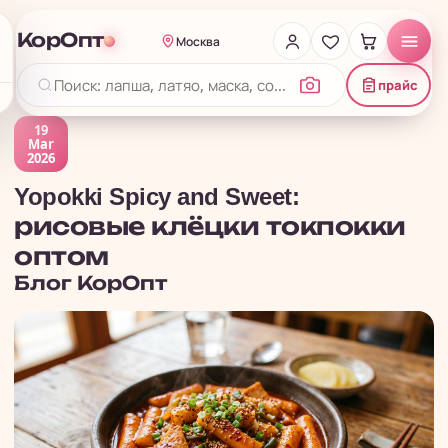
КорОпт
Москва
прайс
19
Mar
2026
Yopokki Spicy and Sweet:
рисовые клёцки токпокки
оптом
Блог
КорОпт