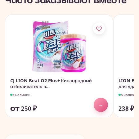
Часто заказывают вместе
CJ LION Beat O2 Plus+ Кислородный
LION Ess
отбеливатель в...
для удал
в наличии
в наличии
→
от 250
₽
238
₽