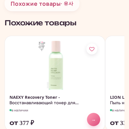
Похожие товары
· 유사
Похожие товары
NAEXY Recovery Toner -
LION Loo
Восстанавливающий тонер для...
Пыль на 
в наличии
в наличии
→
от 377
₽
от 33