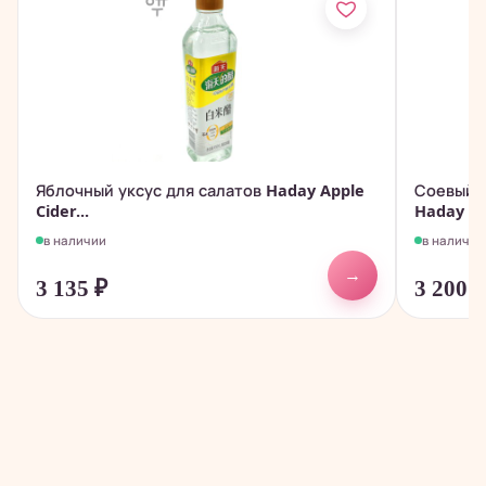
Яблочный уксус для салатов Haday Apple
Соевый 
Cider...
Haday Tas
в наличии
в наличии
→
3 135
₽
3 200