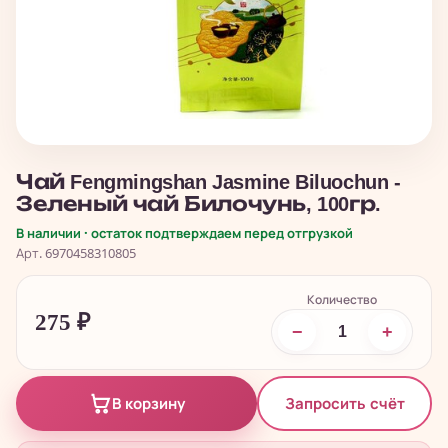
Чай Fengmingshan Jasmine Biluochun -
Зеленый чай Билочунь, 100гр.
В наличии · остаток подтверждаем перед отгрузкой
Арт. 6970458310805
Количество
275
₽
−
+
Запросить счёт
В корзину