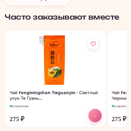
Часто заказывают вместе
Чай Fengmingshan Tieguanyin - Светлый
Чай Fen
улун Те Гуань...
Черный ч
в наличии
в наличии
→
275
₽
275
₽