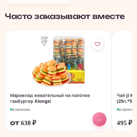
Часто заказывают вместе
Мармелад жевательный на палочке
Чай Ji M
гамбургер Xiongzi
(25п.*5гр
в наличии
в наличии
→
от 638
₽
495
₽