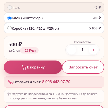
1 шт.
40
₽
Блок (20шт*25гр.)
500
₽
Коробка (12бл*20шт*25гр.)
5 050
₽
Количество
500
₽
−
+
за блок
≈ 25 ₽/шт
Запросить счёт
В корзину
Опт-заказ и счёт:
8 908 442-07-70
📦
Отгрузка из Владивостока за 1–2 дня. Доставку ТК до вашего
города рассчитает менеджер и добавит в счёт.