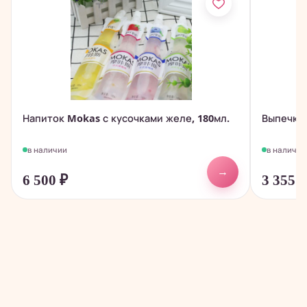
Напиток Mokas с кусочками желе, 180мл.
Выпечка 
в наличии
в наличии
→
6 500
₽
3 355