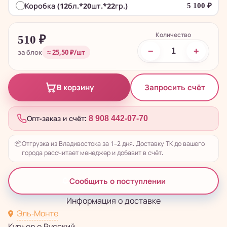
Коробка (12бл.*20шт.*22гр.)
5 100
₽
Количество
510
₽
−
+
за блок
≈ 25,50 ₽/шт
Запросить счёт
В корзину
Опт-заказ и счёт:
8 908 442-07-70
📦
Отгрузка из Владивостока за 1–2 дня. Доставку ТК до вашего
города рассчитает менеджер и добавит в счёт.
Сообщить о поступлении
Информация о доставке
Эль-Монте
Курьер о.Русский