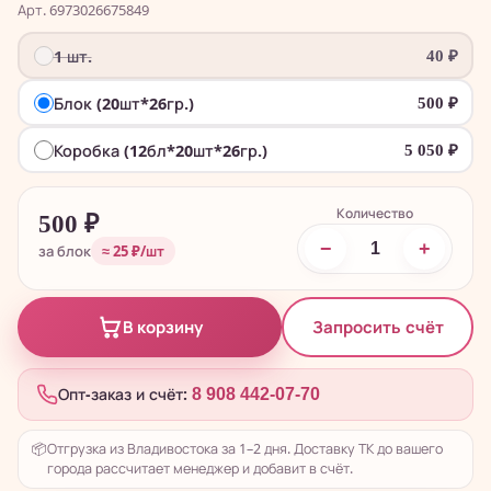
Арт. 6973026675849
1 шт.
40
₽
Блок (20шт*26гр.)
500
₽
Коробка (12бл*20шт*26гр.)
5 050
₽
Количество
500
₽
−
+
за блок
≈ 25 ₽/шт
Запросить счёт
В корзину
Опт-заказ и счёт:
8 908 442-07-70
📦
Отгрузка из Владивостока за 1–2 дня. Доставку ТК до вашего
города рассчитает менеджер и добавит в счёт.