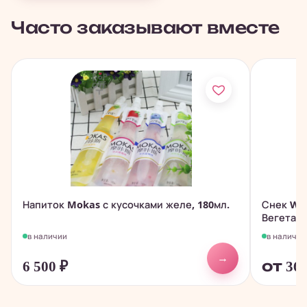
Часто заказывают вместе
Напиток Mokas с кусочками желе, 180мл.
Снек Wa
Вегетари
в наличии
в наличии
→
6 500
₽
от 36