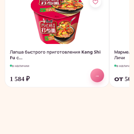
Лапша быстрого приготовления Kang Shi
Мармелад
Fu с...
Личи
в наличии
в наличии
→
1 584
₽
от 50