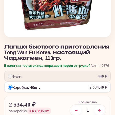
Лапша быстрого приготовления
Tong Wan Fu Korea, настоящий
Чаджагмен, 113гр.
В наличии · остаток подтверждаем перед отгрузкой
Арт. 110876
5 шт.
440
₽
Коробка, 40шт.
2 534,40
₽
Количество
2 534,40
₽
−
+
за коробку
≈ 63,36 ₽/шт