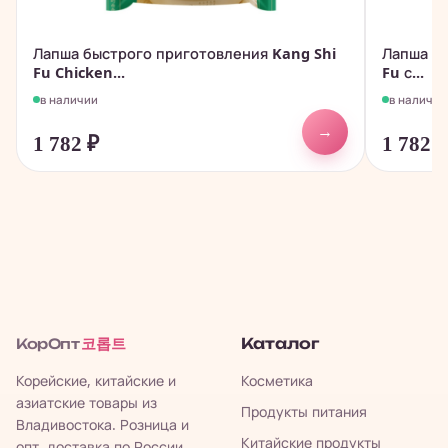
Лапша быстрого приготовления Kang Shi
Лапша бы
Fu Chicken...
Fu с...
в наличии
в наличии
→
1 782
₽
1 782
코롭트
Каталог
КорОпт
Корейские, китайские и
Косметика
азиатские товары из
Продукты питания
Владивостока. Розница и
Китайские продукты
опт, доставка по России,