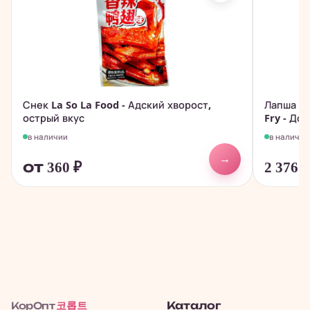
Снек La So La Food - Адский хворост,
Лапша бы
острый вкус
Fry - Дон.
в наличии
в наличии
→
от 360
₽
2 376
코롭트
Каталог
КорОпт