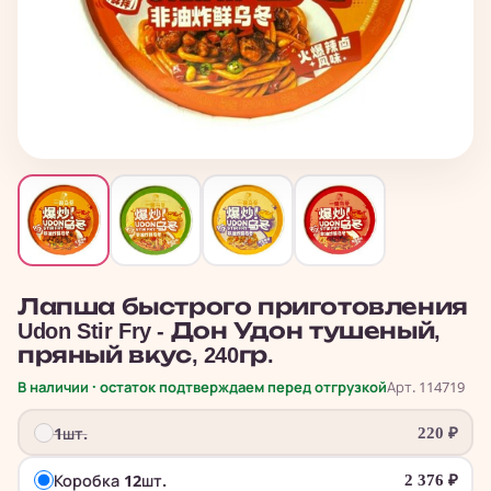
Лапша быстрого приготовления
Udon Stir Fry - Дон Удон тушеный,
пряный вкус, 240гр.
В наличии · остаток подтверждаем перед отгрузкой
Арт. 114719
1шт.
220
₽
Коробка 12шт.
2 376
₽