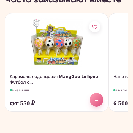
Карамель леденцовая MangGuo Lollipop
Напиток 
Футбол с...
в наличии
в наличии
→
от 550
₽
6 500