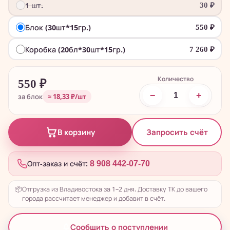
1 шт.
30
₽
Блок (30шт*15гр.)
550
₽
Коробка (20бл*30шт*15гр.)
7 260
₽
Количество
550
₽
−
+
за блок
≈ 18,33 ₽/шт
Запросить счёт
В корзину
Опт-заказ и счёт:
8 908 442-07-70
📦
Отгрузка из Владивостока за 1–2 дня. Доставку ТК до вашего
города рассчитает менеджер и добавит в счёт.
Сообщить о поступлении