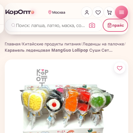
КорОпт
Москва
прайс
Главная
/
Китайские продукты питания
/
Леденцы на палочке
/
Карамель леденцовая MangGuo Lollipop Суши Сет...