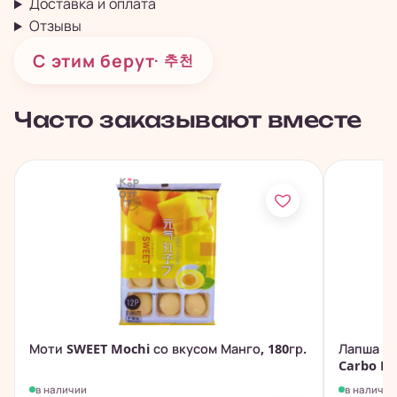
Доставка и оплата
Отзывы
С этим берут
· 추천
Часто заказывают вместе
Моти SWEET Mochi со вкусом Манго, 180гр.
Лапша с
Carbo Bu
в наличии
в наличии