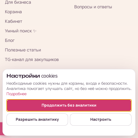
Для бизнеса
Вопросы и ответы
Корзина
Кабинет
Умный поиск ✨
Блог
Полезные статьи
TG-канал для закупщиков
КорОпт
Настройки cookies
Необходимые cookies нужны для корзины, входа и безопасности.
Аналитика помогает улучшать сайт, но без неё можно продолжить.
Подробнее
Продолжить без аналитики
© 2026 КорОпт. Корейские и китайские товары из Владивостока.
ИП Галицкая Мария Сергеевна · ИНН 253909697776 · ОГРНИП
Разрешить аналитику
Настроить
314254321800034
Публичная оферта
Условия возврата
Политика
Настройки cookies