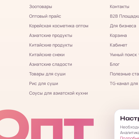
Зоотовары
Контакты
Оптовый прайс
B2B Площадк
Корейская косметика оптом
Для бизнеса
Азиатские продукты
Корзина
Китайские продукты
Кабинет
Китайские снеки
Умный поиск
Азиатские сладости
Блог
Товары для суши
Полезные ста
Рис для суши
TG-канал для
Соусы для азиатской кухни
Опт
Настр
Необходи
Аналитик
Подробн