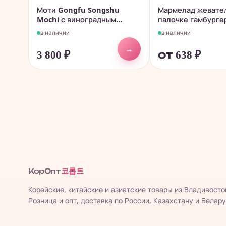
Моти Gongfu Songshu
Мармелад жевате
Mochi с виноградным
палочке гамбургер
джемом, 180гр.
в наличии
в наличии
→
3 800
₽
от 638
₽
코롭트
КорОпт
Корейские, китайские и азиатские товары из Владивосто
Розница и опт, доставка по России, Казахстану и Белару