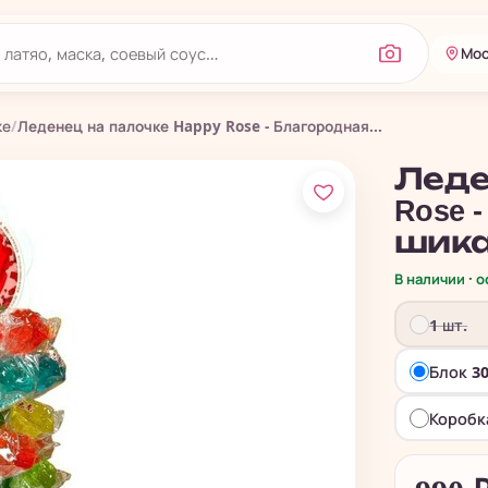
Мос
ке
/
Леденец на палочке Happy Rose - Благородная...
Леде
Rose
шика
В наличии · 
1 шт.
Блок 3
Коробк