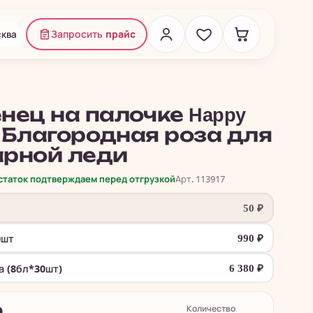
ква
Запросить
прайс
нец на палочке Happy
 - Благородная роза для
рной леди
остаток подтверждаем перед отгрузкой
Арт. 113917
50
₽
0шт
990
₽
а (8бл*30шт)
6 380
₽
Количество