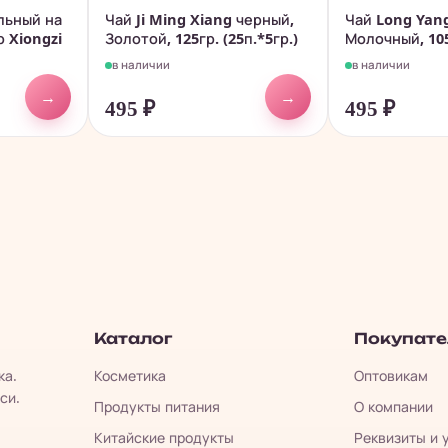
льный на
Чай Ji Ming Xiang черный,
Чай Long Yan
 Xiongzi
Золотой, 125гр. (25п.*5гр.)
Молочный, 105г
в наличии
в наличии
→
→
495
₽
495
₽
Каталог
Покупат
ка.
Косметика
Оптовикам
си.
Продукты питания
О компании
Китайские продукты
Реквизиты и 