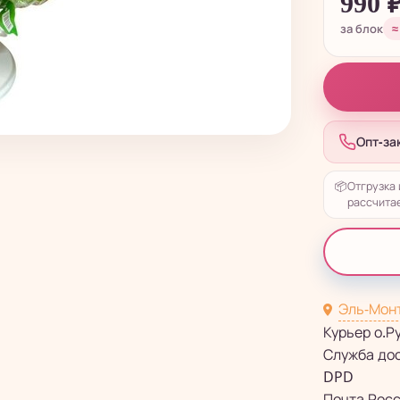
990
за блок
≈
Опт-за
📦
Отгрузка 
рассчитае
Эль-Мон
Курьер о.Р
Служба до
DPD
Почта Рос