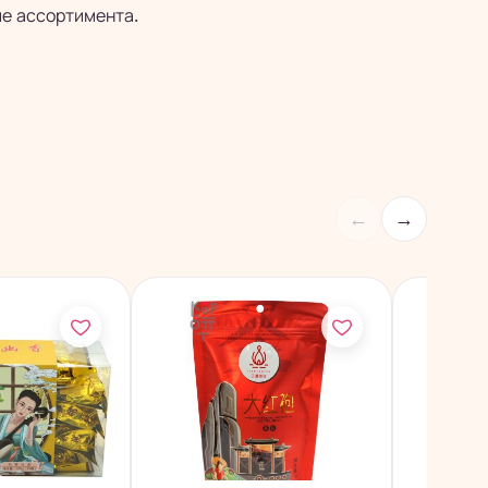
ие ассортимента.
←
→