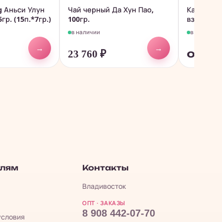
g Аньси Улун
Чай черный Да Хун Пао,
Карамель
р. (15п.*7гр.)
100гр.
взрывашка
с...
в наличии
в наличии
→
→
23 760
₽
от 63
елям
Контакты
Владивосток
ОПТ · ЗАКАЗЫ
8 908 442-07-70
условия