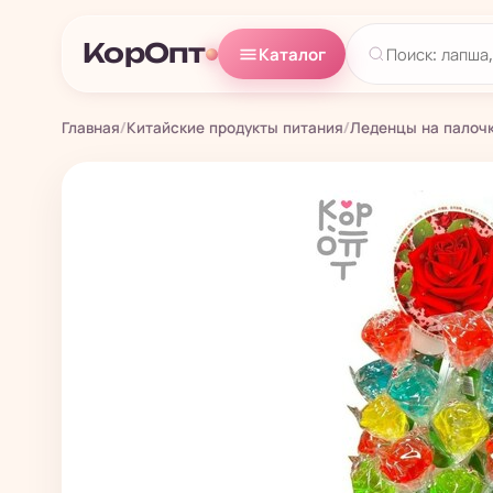
КорОпт
Каталог
Главная
/
Китайские продукты питания
/
Леденцы на палоч