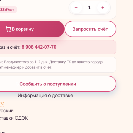
₽
−
+
 33 ₽/шт
Запросить счёт
В корзину
каз и счёт:
8 908 442-07-70
из Владивостока за 1–2 дня. Доставку ТК до вашего города
т менеджер и добавит в счёт.
Сообщить о поступлении
Информация о доставке
те
усский
ставки СДЭК
сии