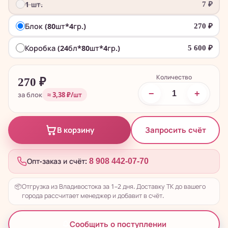
1 шт.
7
₽
Блок (80шт*4гр.)
270
₽
Коробка (24бл*80шт*4гр.)
5 600
₽
Количество
270
₽
−
+
за блок
≈ 3,38 ₽/шт
Запросить счёт
В корзину
Опт-заказ и счёт:
8 908 442-07-70
📦
Отгрузка из Владивостока за 1–2 дня. Доставку ТК до вашего
города рассчитает менеджер и добавит в счёт.
Сообщить о поступлении